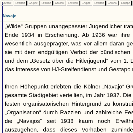
Chronik
Lexikon
Gruppe
Lexikon
Chronik
Lexikon
Gruppe
Lexikon
Chronik
Gruppe
Navajo
„Wilde“ Gruppen unangepasster Jugendlicher trate
Ende 1934 in Erscheinung. Ab 1936 war ihre 
wesentlich ausgeprägter, was vor allem daran ge
sie mit dem endgültigen Verbot der bündischen
und dem „Gesetz über die Hitlerjugend“ vom 1. 
das Interesse von HJ-Streifendienst und Gestapo 
Ihren Höhepunkt erlebten die Kölner „Navajo“-Gr
gesamte Stadtgebiet verteilten, im Jahr 1937. Di
festen organisatorischen Hintergrund zu konstru
„Organisation“ durch Razzien und zahlreiche F
die „Navajos“ seit 1938 kaum noch Erwähn
auszugehen, dass dieses Vorhaben zumindes