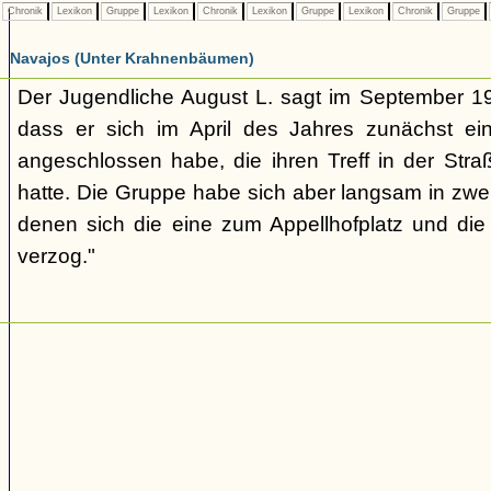
Chronik
Lexikon
Gruppe
Lexikon
Chronik
Lexikon
Gruppe
Lexikon
Chronik
Gruppe
Navajos (Unter Krahnenbäumen)
Der Jugendliche August L. sagt im September 1
dass er sich im April des Jahres zunächst e
angeschlossen habe, die ihren Treff in der St
hatte. Die Gruppe habe sich aber langsam in zwe
denen sich die eine zum Appellhofplatz und di
verzog."