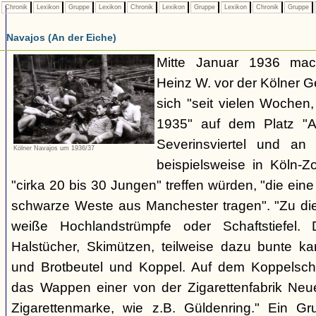
Chronik
Lexikon
Gruppe
Lexikon
Chronik
Lexikon
Gruppe
Lexikon
Chronik
Gruppe
Navajos (An der Eiche)
Mitte Januar 1936 mach
Heinz W. vor der Kölner 
sich "seit vielen Wochen
1935" auf dem Platz "A
Severinsviertel und an
Kölner Navajos um 1936/37
beispielsweise in Köln-Z
"cirka 20 bis 30 Jungen" treffen würden, "die ei
schwarze Weste aus Manchester tragen". "Zu dies
weiße Hochlandstrümpfe oder Schaftstiefel.
Halstücher, Skimützen, teilweise dazu bunte kar
und Brotbeutel und Koppel. Auf dem Koppelschl
das Wappen einer von der Zigarettenfabrik Ne
Zigarettenmarke, wie z.B. Güldenring." Ein Gr