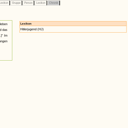
exikon
Gruppe
Person
Lexikon
Chronik
Lexikon
rleben
Hitlerjugend (HJ)
rd das
]” Im
gungen