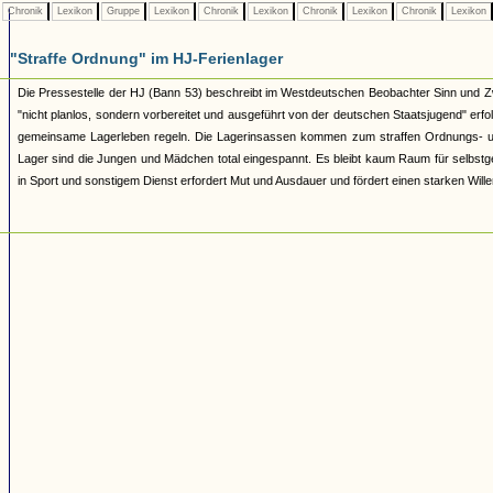
Chronik
Lexikon
Gruppe
Lexikon
Chronik
Lexikon
Chronik
Lexikon
Chronik
Lexikon
"Straffe Ordnung" im HJ-Ferienlager
Die Pressestelle der HJ (Bann 53) beschreibt im Westdeutschen Beobachter Sinn und Z
"nicht planlos, sondern vorbereitet und ausgeführt von der deutschen Staatsjugend" erfol
gemeinsame Lagerleben regeln. Die Lagerinsassen kommen zum straffen Ordnungs- und 
Lager sind die Jungen und Mädchen total eingespannt. Es bleibt kaum Raum für selbstgew
in Sport und sonstigem Dienst erfordert Mut und Ausdauer und fördert einen starken Wille