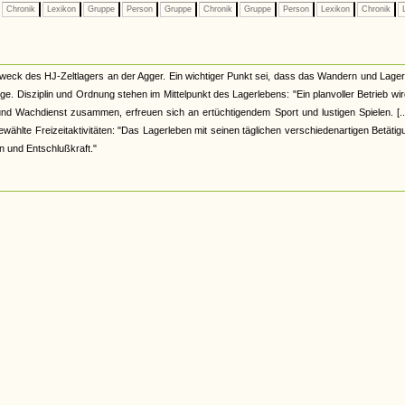
Chronik
Lexikon
Gruppe
Person
Gruppe
Chronik
Gruppe
Person
Lexikon
Chronik
L
weck des HJ-Zeltlagers an der Agger. Ein wichtiger Punkt sei, dass das Wandern und Lage
ge. Disziplin und Ordnung stehen im Mittelpunkt des Lagerlebens: "Ein planvoller Betrieb wi
Wachdienst zusammen, erfreuen sich an ertüchtigendem Sport und lustigen Spielen. [...
ählte Freizeitaktivitäten: "Das Lagerleben mit seinen täglichen verschiedenartigen Betäti
n und Entschlußkraft."