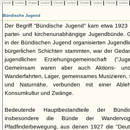
Chronik
Lexikon
Gruppe
Lexikon
Chronik
Lexikon
Chronik
Lexikon
Chronik
Lexikon
Bündische Jugend
Der Begriff "Bündische Jugend" kam etwa 1923 a
partei- und kirchenunabhängige Jugendbünde.
in der Bündischen Jugend organisierten Jugendli
bürgerlichen Schichten stammten, war der Geda
jugendlichen Erziehungsgemeinschaft ("Jug
Gemeinsam waren aber auch Aktions- und
Wanderfahrten, Lager, gemeinsames Musizieren, s
und Naturnähe, verbunden mit einer Ableh
Konsumkultur und Zwänge.
Bedeutende Hauptbestandteile der Bünd
insbesondere die Bünde der Wandervo
Pfadfinderbewegung, aus denen 1927 die "Deuts