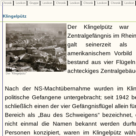
Chronik
Lexikon
Gruppe
Lexikon
Chronik
Lexikon
Chronik
Lexikon
Chronik
Lexikon
Klingelpütz
Der Klingelpütz war 
Zentralgefängnis im Rhei
galt seinerzeit als
amerikanischem Vorbild
bestand aus vier Flügeln
achteckiges Zentralgebäud
Der "Klingelpütz"
Nach der NS-Machtübernahme wurden im Kling
politische Gefangene untergebracht; seit 1942 
schließlich einen der vier Gefängnisflügel allein fü
Bereich als „Bau des Schweigens“ bezeichnet
nicht einmal die Namen bekannt werden durfte
Personen konzipiert, waren im Klingelpütz wäh