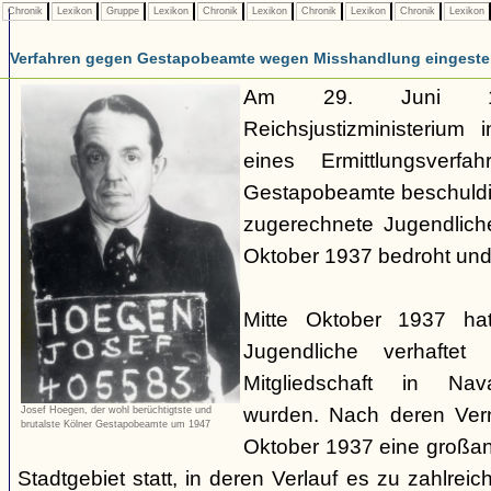
Chronik
Lexikon
Gruppe
Lexikon
Chronik
Lexikon
Chronik
Lexikon
Chronik
Lexikon
Verfahren gegen Gestapobeamte wegen Misshandlung eingestel
Am 29. Juni 19
Reichsjustizministerium 
eines Ermittlungsverf
Gestapobeamte beschuldi
zugerechnete Jugendlich
Oktober 1937 bedroht und
Mitte Oktober 1937 ha
Jugendliche verhaftet
Mitgliedschaft in Nav
wurden. Nach deren Ve
Josef Hoegen, der wohl berüchtigtste und
brutalste Kölner Gestapobeamte um 1947
Oktober 1937 eine großan
Stadtgebiet statt, in deren Verlauf es zu zahlre