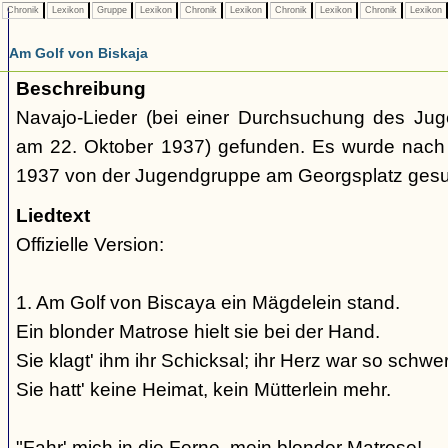
Chronik
Lexikon
Gruppe
Lexikon
Chronik
Lexikon
Chronik
Lexikon
Chronik
Lexikon
Am Golf von Biskaja
Beschreibung
Navajo-Lieder (bei einer Durchsuchung des Jug
am 22. Oktober 1937) gefunden. Es wurde nach 
1937 von der Jugendgruppe am Georgsplatz ges
Liedtext
Offizielle Version:
1. Am Golf von Biscaya ein Mägdelein stand.
Ein blonder Matrose hielt sie bei der Hand.
Sie klagt' ihm ihr Schicksal; ihr Herz war so schwer
Sie hatt' keine Heimat, kein Mütterlein mehr.
"Fahr' mich in die Ferne, mein blonder Matrose!