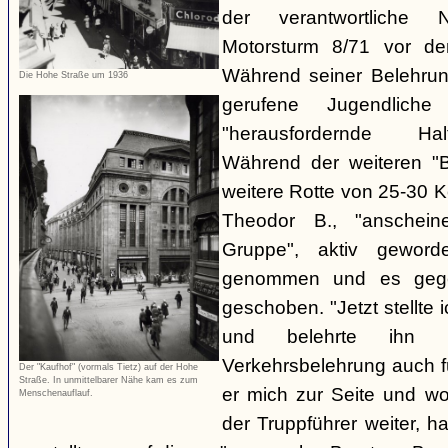
der verantwortliche 
Motorsturm 8/71 vor de
Während seiner Belehru
Die Hohe Straße um 1936
gerufene Jugendliche
"herausfordernde Ha
Während der weiteren "B
weitere Rotte von 25-30 K
Theodor B., "anschein
Gruppe", aktiv gewor
genommen und es gegen
geschoben. "Jetzt stellte
und belehrte ihn 
Verkehrsbelehrung auch für
Der "Kaufhof" (vormals Tietz) auf der Hohe
Straße. In unmittelbarer Nähe kam es zum
er mich zur Seite und wol
Menschenauflauf.
der Truppführer weiter,