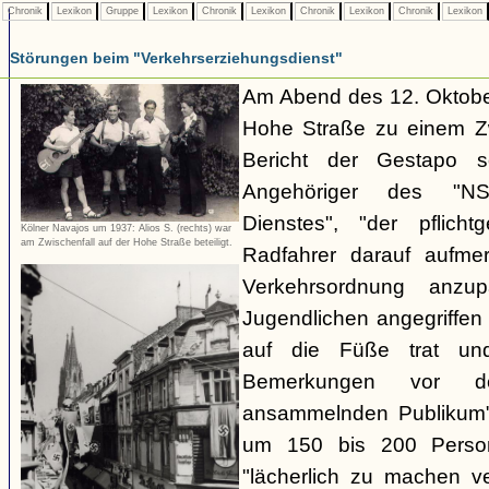
Chronik
Lexikon
Gruppe
Lexikon
Chronik
Lexikon
Chronik
Lexikon
Chronik
Lexikon
Störungen beim "Verkehrserziehungsdienst"
Am Abend des 12. Oktobe
Hohe Straße zu einem Zw
Bericht der Gestapo so
Angehöriger des "NSKK
Dienstes", "der pflich
Kölner Navajos um 1937: Alios S. (rechts) war
am Zwischenfall auf der Hohe Straße beteiligt.
Radfahrer darauf aufme
Verkehrsordnung anzu
Jugendlichen angegriffe
auf die Füße trat und
Bemerkungen vor d
ansammelnden Publikum" 
um 150 bis 200 Perso
"lächerlich zu machen v