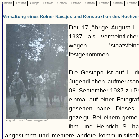
Chronik
Lexikon
Gruppe
Lexikon
Chronik
Lexikon
Chronik
Lexikon
Chronik
Lexikon
Verhaftung eines Kölner Navajos und Konstruktion des Hochverra
Der 17-jährige August L
1937 als vermeintliche
wegen "staatsfeind
festgenommen.
Die Gestapo ist auf L. 
Jugendlichen aufmerksa
06. September 1937 zu Pro
einmal auf einer Fotogra
gesehen habe. Dieses F
gezeigt. Bei einem geme
August L. als "Roter Jungpionier"
ihm und Heinrich S. hab
angestimmt und mehrere andere kommunistisch