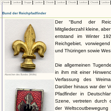
Chronik
Lexikon
Gruppe
Lexikon
Chronik
Lexikon
Chronik
Lexikon
Chronik
Lexikon
Bund der Reichpfadfinder
Der "Bund der Reich
Mitgliederzahl kleine, ab
entstand im Winter 19
Reichgebiet, vorwiegen
und Thüringen sowie Westf
Die allgemeinen Tugende
in ihm mit einer Hinwen
Abzeichen des Bundes (Wölfe)
Verfassung des Weimar
Darüber hinaus war der 
Pfadfinder in Deutschla
Szene, vertreten durch d
der Weltscoutbewegung