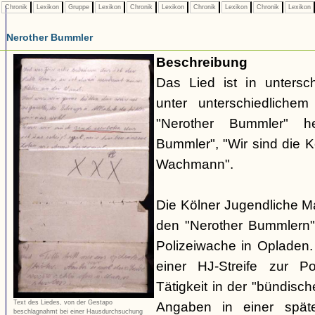
Chronik
Lexikon
Gruppe
Lexikon
Chronik
Lexikon
Chronik
Lexikon
Chronik
Lexikon
Nerother Bummler
Beschreibung
Das Lied ist in untersc
unter unterschiedlichem 
"Nerother Bummler" h
Bummler", "Wir sind die 
Wachmann".
Die Kölner Jugendliche M
den "Nerother Bummlern"
Polizeiwache in Opladen.
einer HJ-Streife zur P
Tätigkeit in der "bündisc
Text des Liedes, von der Gestapo
Angaben in einer spät
beschlagnahmt bei einer Hausdurchsuchung