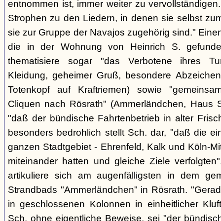
entnommen ist, immer weiter zu vervollständigen
Strophen zu den Liedern, in denen sie selbst zu
sie zur Gruppe der Navajos zugehörig sind." Einen
die in der Wohnung von Heinrich S. gefunden
thematisiere sogar "das Verbotene ihres Tuns
Kleidung, geheimer Gruß, besondere Abzeichen (z
Totenkopf auf Kraftriemen) sowie "gemeinsa
Cliquen nach Rösrath" (Ammerländchen, Haus St
"daß der bündische Fahrtenbetrieb in alter Frisch
besonders bedrohlich stellt Sch. dar, "daß die 
ganzen Stadtgebiet - Ehrenfeld, Kalk und Köln-M
miteinander hatten und gleiche Ziele verfolgt
artikuliere sich am augenfälligsten in dem ge
Strandbads "Ammerländchen" in Rösrath. "Gerade
in geschlossenen Kolonnen in einheitlicher Kluft 
Sch. ohne eigentliche Beweise, sei "der bündisc