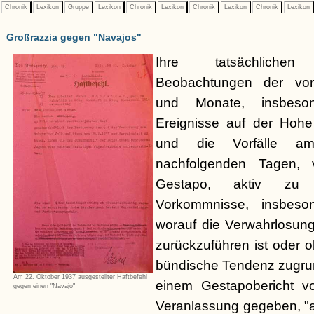
Chronik
Lexikon
Gruppe
Lexikon
Chronik
Lexikon
Chronik
Lexikon
Chronik
Lexikon
Großrazzia gegen "Navajos"
Ihre tatsächliche
Beobachtungen der vo
und Monate, insbeso
Ereignisse auf der Hoh
und die Vorfälle a
nachfolgenden Tagen, 
Gestapo, aktiv zu 
Vorkommnisse, insbeson
worauf die Verwahrlosun
zurückzuführen ist oder 
bündische Tendenz zugrund
Am 22. Oktober 1937 ausgestellter Haftbefehl
einem Gestapobericht v
gegen einen "Navajo"
Veranlassung gegeben, "a