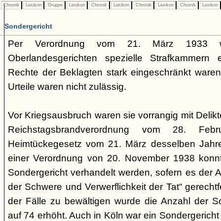
Chronik
Lexikon
Gruppe
Lexikon
Chronik
Lexikon
Chronik
Lexikon
Chronik
Lexikon
Sondergericht
Per Verordnung vom 21. März 1933 
Oberlandesgerichten spezielle Strafkammern e
Rechte der Beklagten stark eingeschränkt waren.
Urteile waren nicht zulässig.
Vor Kriegsausbruch waren sie vorrangig mit Deli
Reichstagsbrandverordnung vom 28. Fe
Heimtückegesetz vom 21. März desselben Jahres
einer Verordnung von 20. November 1938 konnte
Sondergericht verhandelt werden, sofern es der 
der Schwere und Verwerflichkeit der Tat“ gerechtf
der Fälle zu bewältigen wurde die Anzahl der 
auf 74 erhöht. Auch in Köln war ein Sondergericht