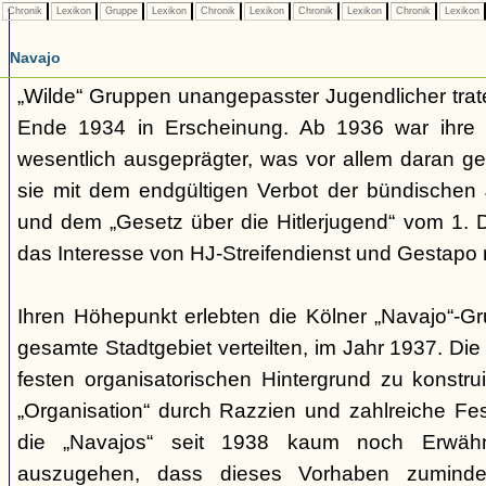
Chronik
Lexikon
Gruppe
Lexikon
Chronik
Lexikon
Chronik
Lexikon
Chronik
Lexikon
Navajo
„Wilde“ Gruppen unangepasster Jugendlicher trate
Ende 1934 in Erscheinung. Ab 1936 war ihre 
wesentlich ausgeprägter, was vor allem daran ge
sie mit dem endgültigen Verbot der bündischen
und dem „Gesetz über die Hitlerjugend“ vom 1. 
das Interesse von HJ-Streifendienst und Gestapo 
Ihren Höhepunkt erlebten die Kölner „Navajo“-Gr
gesamte Stadtgebiet verteilten, im Jahr 1937. Di
festen organisatorischen Hintergrund zu konstru
„Organisation“ durch Razzien und zahlreiche F
die „Navajos“ seit 1938 kaum noch Erwähn
auszugehen, dass dieses Vorhaben zumindes