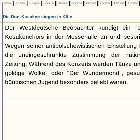
Chronik
Lexikon
Gruppe
Lexikon
Chronik
Lexikon
Chronik
Lexikon
Chronik
Lexikon
Die Don-Kosaken singen in Köln
Der Westdeutsche Beobachter kündigt ein "e
Kosakenchors in der Messehalle an und bespric
Wegen seiner antibolschewistischen Einstellung 
die uneingeschränkte Zustimmung der nationa
Zeitung. Während des Konzerts werden Tänze un
goldige Wolke" oder "Der Wundermond", gesu
bündischen Jugend besonders beliebt waren.