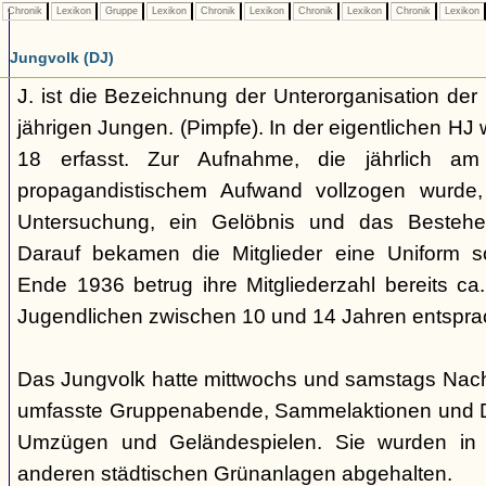
Chronik
Lexikon
Gruppe
Lexikon
Chronik
Lexikon
Chronik
Lexikon
Chronik
Lexikon
Jungvolk (DJ)
J. ist die Bezeichnung der Unterorganisation der 
jährigen Jungen. (Pimpfe). In der eigentlichen HJ
18 erfasst. Zur Aufnahme, die jährlich am
propagandistischem Aufwand vollzogen wurde, 
Untersuchung, ein Gelöbnis und das Bestehen
Darauf bekamen die Mitglieder eine Uniform s
Ende 1936 betrug ihre Mitgliederzahl bereits ca
Jugendlichen zwischen 10 und 14 Jahren entspra
Das Jungvolk hatte mittwochs und samstags Nachm
umfasste Gruppenabende, Sammelaktionen und Dri
Umzügen und Geländespielen. Sie wurden in 
anderen städtischen Grünanlagen abgehalten.