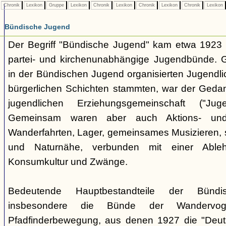
Chronik
Lexikon
Gruppe
Lexikon
Chronik
Lexikon
Chronik
Lexikon
Chronik
Lexikon
Bündische Jugend
Der Begriff "Bündische Jugend" kam etwa 1923 a
partei- und kirchenunabhängige Jugendbünde.
in der Bündischen Jugend organisierten Jugendli
bürgerlichen Schichten stammten, war der Geda
jugendlichen Erziehungsgemeinschaft ("Jug
Gemeinsam waren aber auch Aktions- und
Wanderfahrten, Lager, gemeinsames Musizieren, s
und Naturnähe, verbunden mit einer Ableh
Konsumkultur und Zwänge.
Bedeutende Hauptbestandteile der Bünd
insbesondere die Bünde der Wandervo
Pfadfinderbewegung, aus denen 1927 die "Deuts