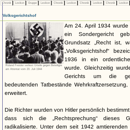
Chronik
Lexikon
Gruppe
Lexikon
Chronik
Lexikon
Chronik
Lexikon
Chronik
Lexikon
Volksgerichtshof
Am 24. April 1934 wurde
ein Sondergericht ge
Grundsatz „Recht ist, 
„Volksgerichtshof“ beze
1936 in ein ordentlich
Roland Freisler verliest Urteile gegen Beteiligte
wurde. Gleichzeitig wurd
am Attentat vom 20. Juli 1944
Gerichts um die ger
bedeutenden Tatbestände Wehrkraftzersetzung
erweitert.
Die Richter wurden von Hitler persönlich bestimmt
dass sich die „Rechtsprechung“ dieses G
radikalisierte. Unter dem seit 1942 amtierenden