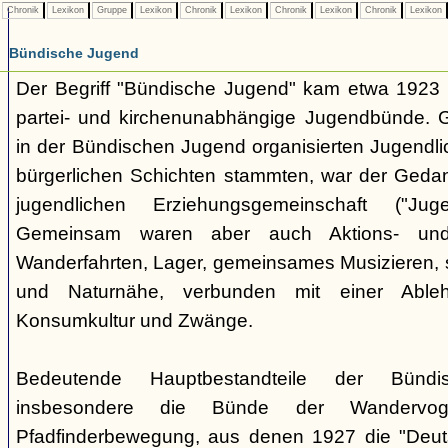
Chronik
Lexikon
Gruppe
Lexikon
Chronik
Lexikon
Chronik
Lexikon
Chronik
Lexikon
Bündische Jugend
Der Begriff "Bündische Jugend" kam etwa 1923 a
partei- und kirchenunabhängige Jugendbünde.
in der Bündischen Jugend organisierten Jugendli
bürgerlichen Schichten stammten, war der Geda
jugendlichen Erziehungsgemeinschaft ("Jug
Gemeinsam waren aber auch Aktions- und
Wanderfahrten, Lager, gemeinsames Musizieren, s
und Naturnähe, verbunden mit einer Ableh
Konsumkultur und Zwänge.
Bedeutende Hauptbestandteile der Bünd
insbesondere die Bünde der Wandervo
Pfadfinderbewegung, aus denen 1927 die "Deuts