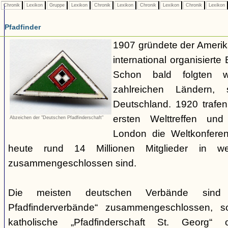
Chronik
Lexikon
Gruppe
Lexikon
Chronik
Lexikon
Chronik
Lexikon
Chronik
Lexikon
Pfadfinder
1907 gründete der Amerik
international organisiert
Schon bald folgten w
zahlreichen Ländern
Deutschland. 1920 trafen
ersten Welttreffen un
Abzeichen der "Deutschen Pfadfinderschaft"
London die Weltkonferen
heute rund 14 Millionen Mitglieder in w
zusammengeschlossen sind.
Die meisten deutschen Verbände sind
Pfadfinderverbände“ zusammengeschlossen, 
katholische „Pfadfinderschaft St. Georg