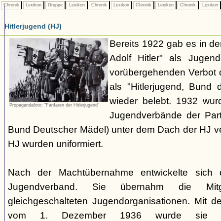
Chronik
Lexikon
Gruppe
Lexikon
Chronik
Lexikon
Chronik
Lexikon
Chronik
Lexikon
Hitlerjugend (HJ)
Bereits 1922 gab es in 
Adolf Hitler" als Jugen
vorübergehenden Verbot d
als "Hitlerjugend, Bund 
wieder belebt. 1932 wurd
Propagandafoto: "Fanfaren der Hitlerjugend"
Jugendverbände der Part
Bund Deutscher Mädel) unter dem Dach der HJ vere
HJ wurden uniformiert.
Nach der Machtübernahme entwickelte sich 
Jugendverband. Sie übernahm die Mitgl
gleichgeschalteten Jugendorganisationen. Mit 
vom 1. Dezember 1936 wurde sie zu