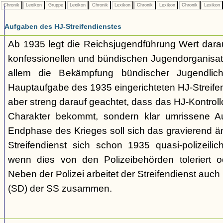
Chronik
Lexikon
Gruppe
Lexikon
Chronik
Lexikon
Chronik
Lexikon
Chronik
Lexikon
Aufgaben des HJ-Streifendienstes
Ab 1935 legt die Reichsjugendführung Wert darau
konfessionellen und bündischen Jugendorganisat
allem die Bekämpfung bündischer Jugendlic
Hauptaufgabe des 1935 eingerichteten HJ-Streifen
aber streng darauf geachtet, dass das HJ-Kontroll
Charakter bekommt, sondern klar umrissene Au
Endphase des Krieges soll sich das gravierend ä
Streifendienst sich schon 1935 quasi-polizeili
wenn dies von den Polizeibehörden toleriert o
Neben der Polizei arbeitet der Streifendienst auch
(SD) der SS zusammen.