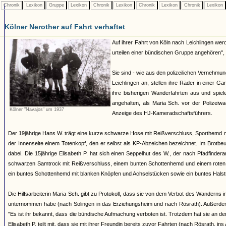
Chronik
Lexikon
Gruppe
Lexikon
Chronik
Lexikon
Chronik
Lexikon
Chronik
Lexikon
Kölner Nerother auf Fahrt verhaftet
Auf ihrer Fahrt von Köln nach Leichlingen werd
urteilen einer bündischen Gruppe angehören", 
Sie sind - wie aus den polizeilichen Vernehm
Leichlingen an, stellen ihre Räder in einer G
ihre bisherigen Wanderfahrten aus und spiel
angehalten, als Maria Sch. vor der Polizei
Kölner "Navajos" um 1937
Anzeige des HJ-Kameradschaftsführers.
Der 19jährige Hans W. trägt eine kurze schwarze Hose mit Reißverschluss, Sporthemd 
der Innenseite einem Totenkopf, den er selbst als KP-Abzeichen bezeichnet. Im Brotbeut
dabei. Die 15jährige Elisabeth P. hat sich einen Seppelhut des W., der nach Pfadfinder
schwarzen Samtrock mit Reißverschluss, einem bunten Schottenhemd und einem roten Hal
ein buntes Schottenhemd mit blanken Knöpfen und Achselstücken sowie ein buntes Halst
Die Hilfsarbeiterin Maria Sch. gibt zu Protokoll, dass sie von dem Verbot des Wanderns
unternommen habe (nach Solingen in das Erziehungsheim und nach Rösrath). Außerdem 
"Es ist ihr bekannt, dass die bündische Aufmachung verboten ist. Trotzdem hat sie an den
Elisabeth P. teilt mit, dass sie mit ihrer Freundin bereits zuvor Fahrten (nach Rösrath, 