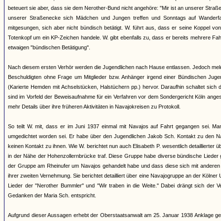
beteuert sie aber, dass sie dem Nerother-Bund nicht angehöre: "Mir ist an unserer Straß
unserer Straßenecke sich Mädchen und Jungen treffen und Sonntags auf Wanderfa
mitgesungen, sich aber nicht bündisch betätigt. W. führt aus, dass er seine Koppel v
Totenkopf um ein KP-Zeichen handele. W. gibt ebenfalls zu, dass er bereits mehrere Fa
etwaigen "bündischen Betätigung".
Nach diesem ersten Verhör werden die Jugendlichen nach Hause entlassen. Jedoch meld
Beschuldigten ohne Frage um Mitglieder bzw. Anhänger irgend einer Bündischen Jugend
(Karierte Hemden mit Achselstücken, Halstüchern pp.) hervor. Daraufhin schaltet sich
sind im Vorfeld der Beweisaufnahme für ein Verfahren vor dem Sondergericht Köln anges
mehr Details über ihre früheren Aktivitäten in Navajokreisen zu Protokoll.
So teilt W. mit, dass er im Juni 1937 einmal mit Navajos auf Fahrt gegangen sei. M
umgedichtet worden sei. Er habe über den Jugendlichen Jakob Sch. Kontakt zu den 
keinen Kontakt zu ihnen. Wie W. berichtet nun auch Elisabeth P. wesentlich detaillierter
in der Nähe der Hohenzollernbrücke traf. Diese Gruppe habe diverse bündische Lieder 
der Gruppe am Rheinufer um Navajos gehandelt habe und dass diese sich mit anderen "
ihrer zweiten Vernehmung. Sie berichtet detailliert über eine Navajogruppe an der Kölne
Lieder der "Nerother Bummler" und "Wir traben in die Weite." Dabei drängt sich der
Gedanken der Maria Sch. entspricht.
Aufgrund dieser Aussagen erhebt der Oberstaatsanwalt am 25. Januar 1938 Anklage ge