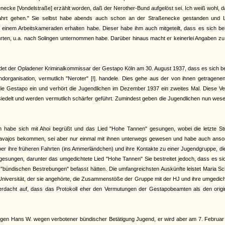
enecke [Vondelstraße] erzählt worden, daß der Nerother-Bund aufgelöst sei. Ich weiß wohl, 
hrt gehen." Sie selbst habe abends auch schon an der Straßenecke gestanden und L
on einem Arbeitskameraden erhalten habe. Dieser habe ihm auch mitgeteilt, dass es sich b
hrten, u.a. nach Solingen unternommen habe. Darüber hinaus macht er keinerlei Angaben zu
et der Opladener Kriminalkommissar der Gestapo Köln am 30. August 1937, dass es sich b
organisation, vermutlich "Neroter" [!]. handele. Dies gehe aus der von ihnen getragenen
 die Gestapo ein und verhört die Jugendlichen im Dezember 1937 ein zweites Mal. Diese V
iedelt und werden vermutlich schärfer geführt. Zumindest geben die Jugendlichen nun wese
an habe sich mit Ahoi begrüßt und das Lied "Hohe Tannen" gesungen, wobei die letzte St
Navajos bekommen, sei aber nur einmal mit ihnen unterwegs gewesen und habe auch anso
 über ihre früheren Fahrten (ins Ammerländchen) und ihre Kontakte zu einer Jugendgruppe, di
gesungen, darunter das umgedichtete Lied "Hohe Tannen" Sie bestreitet jedoch, dass es si
bündischen Bestrebungen" befasst hätten. Die umfangreichsten Auskünfte leistet Maria Sc
r Universität, der sie angehörte, die Zusammenstöße der Gruppe mit der HJ und ihre umgedic
 Verdacht auf, dass das Protokoll eher den Vermutungen der Gestapobeamten als den origi
gen Hans W. wegen verbotener bündischer Betätigung Jugend, er wird aber am 7. Februar