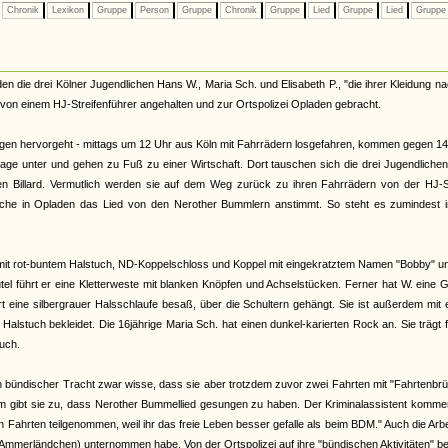
Chronik
Lexikon
Gruppe
Person
Gruppe
Chronik
Gruppe
Lied
Gruppe
Lied
Grupp
en die drei Kölner Jugendlichen Hans W., Maria Sch. und Elisabeth P., "die ihrer Kleidung n
von einem HJ-Streifenführer angehalten und zur Ortspolizei Opladen gebracht.
ungen hervorgeht - mittags um 12 Uhr aus Köln mit Fahrrädern losgefahren, kommen gegen 14
arage unter und gehen zu Fuß zu einer Wirtschaft. Dort tauschen sich die drei Jugendliche
en Billard. Vermutlich werden sie auf dem Weg zurück zu ihren Fahrrädern von der HJ-St
wache in Opladen das Lied von den Nerother Bummlern anstimmt. So steht es zumindest i
mit rot-buntem Halstuch, ND-Koppelschloss und Koppel mit eingekratztem Namen "Bobby" u
el führt er eine Kletterweste mit blanken Knöpfen und Achselstücken. Ferner hat W. eine G
art eine silbergrauer Halsschlaufe besaß, über die Schultern gehängt. Sie ist außerdem mit
stuch bekleidet. Die 16jährige Maria Sch. hat einen dunkel-karierten Rock an. Sie trägt 
uch.
 in bündischer Tracht zwar wisse, dass sie aber trotzdem zuvor zwei Fahrten mit "Fahrtenbr
gibt sie zu, dass Nerother Bummellied gesungen zu haben. Der Kriminalassistent komment
 Fahrten teilgenommen, weil ihr das freie Leben besser gefalle als beim BDM." Auch die Arbe
ins Ammerländchen) unternommen habe. Von der Ortspolizei auf ihre "bündischen Aktivitäten" be