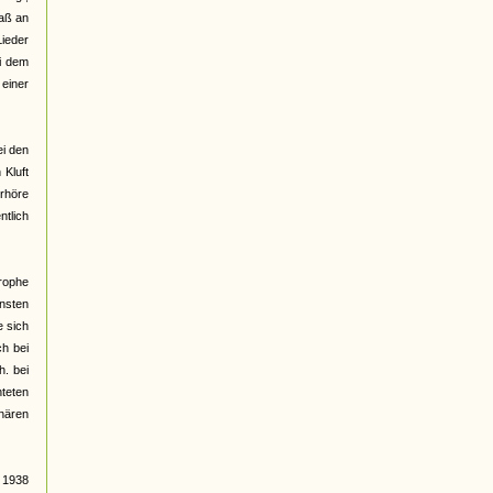
daß an
ieder
ei dem
 einer
ei den
 Kluft
erhöre
ntlich
rophe
nsten
e sich
ch bei
h. bei
hteten
nären
 1938