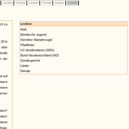
e
Lexikon
Chronik
Lexikon
Chronik
Lexikon
Chronik
Lexikon
ach zu
Kluft
Bündische Jugend
Nerother Wandervogel
.30 in
Pfadfinder
n über
HJ-Streifendienst (SRD)
reife
Bund Neudeutschland (ND)
n der
Sondergericht
Lieder
Navajo
nd auf
itarre
 einem
ferner
üdern"
iert:
iterin
fragt,