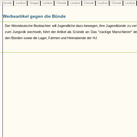
Chronik
Lexikon
Gruppe
Lexikon
Chronik
Lexikon
Chronik
Lexikon
Chronik
Lexikon
Werbeartikel gegen die Bünde
Der Westdeutsche Beobachter will Jugendliche dazu bewegen, ihre Jugendbünde zu verl
zum Jungvolk wechseln, führt der Artikel als Gründe an: Das "zackige Marschieren" der 
den Bünden sowie die Lager, Fahrten und Heimabende der HJ.