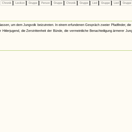
Chronik
Lexikon
Gruppe
Person
Gruppe
Chronik
Gruppe
Lied
Gruppe
Lied
Grupp
assen, um dem Jungvolk beizutreten. In einem erfundenen Gespräch zweier Pfadfinder, die
Hitlerjugend, die Zerstrittenheit der Bünde, die vermeintliche Benachteiligung ärmerer Jun