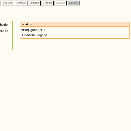
e
Lexikon
Chronik
Lexikon
Chronik
Lexikon
Chronik
Lexikon
 beide
Hitlerjugend (HJ)
gen in
Bündische Jugend