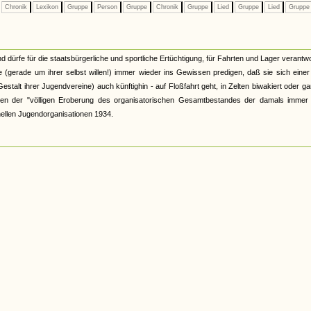
Chronik
Lexikon
Gruppe
Person
Gruppe
Chronik
Gruppe
Lied
Gruppe
Lied
Grupp
d dürfe für die staatsbürgerliche und sportliche Ertüchtigung, für Fahrten und Lager verantwo
 (gerade um ihrer selbst willen!) immer wieder ins Gewissen predigen, daß sie sich eine
talt ihrer Jugendvereine) auch künftighin - auf Floßfahrt geht, in Zelten biwakiert oder ga
wischen der "völligen Eroberung des organisatorischen Gesamtbestandes der damals immer
ellen Jugendorganisationen 1934.