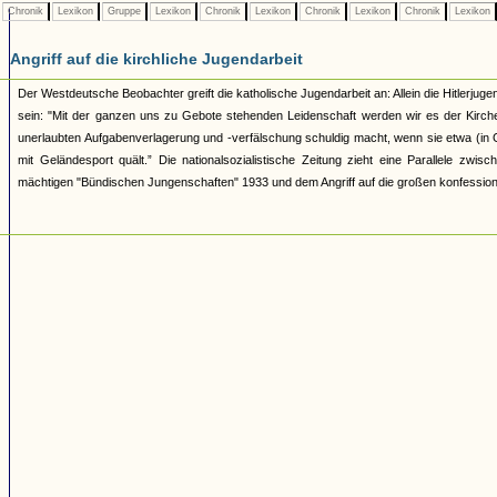
Chronik
Lexikon
Gruppe
Lexikon
Chronik
Lexikon
Chronik
Lexikon
Chronik
Lexikon
Angriff auf die kirchliche Jugendarbeit
Der Westdeutsche Beobachter greift die katholische Jugendarbeit an: Allein die Hitlerjugen
sein: "Mit der ganzen uns zu Gebote stehenden Leidenschaft werden wir es der Kirche
unerlaubten Aufgabenverlagerung und -verfälschung schuldig macht, wenn sie etwa (in Ges
mit Geländesport quält.” Die nationalsozialistische Zeitung zieht eine Parallele z
mächtigen "Bündischen Jungenschaften" 1933 und dem Angriff auf die großen konfession