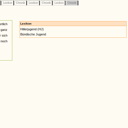
e
Lexikon
Chronik
Lexikon
Chronik
Lexikon
Chronik
Lexikon
rtlich
Hitlerjugend (HJ)
r ganz
Bündische Jugend
r sich
 noch