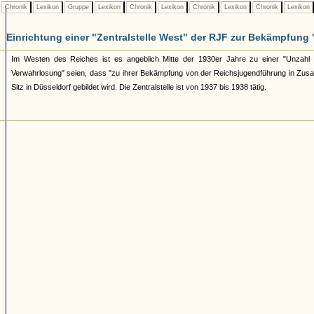
Chronik
Lexikon
Gruppe
Lexikon
Chronik
Lexikon
Chronik
Lexikon
Chronik
Lexikon
Einrichtung einer "Zentralstelle West" der RJF zur Bekämpfung 
Im Westen des Reiches ist es angeblich Mitte der 1930er Jahre zu einer "Unzahl w
Verwahrlosung" seien, dass "zu ihrer Bekämpfung von der Reichsjugendführung in Zusamm
Sitz in Düsseldorf gebildet wird. Die Zentralstelle ist von 1937 bis 1938 tätig.