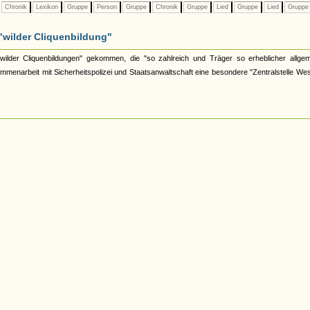
Chronik
Lexikon
Gruppe
Person
Gruppe
Chronik
Gruppe
Lied
Gruppe
Lied
Grupp
"wilder Cliquenbildung"
ilder Cliquenbildungen" gekommen, die "so zahlreich und Träger so erheblicher allgem
enarbeit mit Sicherheitspolizei und Staatsanwaltschaft eine besondere "Zentralstelle Wes