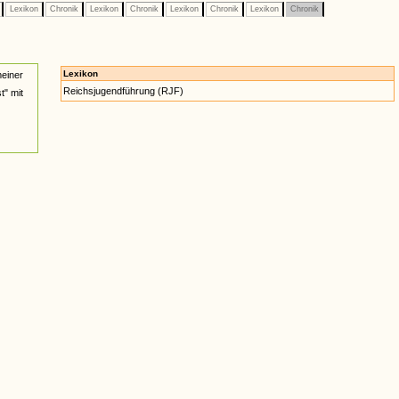
e
Lexikon
Chronik
Lexikon
Chronik
Lexikon
Chronik
Lexikon
Chronik
Lexikon
einer
Reichsjugendführung (RJF)
t" mit