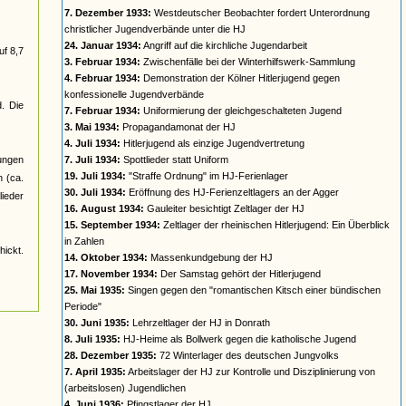
7. Dezember 1933:
Westdeutscher Beobachter fordert Unterordnung
christlicher Jugendverbände unter die HJ
24. Januar 1934:
Angriff auf die kirchliche Jugendarbeit
uf 8,7
3. Februar 1934:
Zwischenfälle bei der Winterhilfswerk-Sammlung
4. Februar 1934:
Demonstration der Kölner Hitlerjugend gegen
konfessionelle Jugendverbände
d. Die
7. Februar 1934:
Uniformierung der gleichgeschalteten Jugend
3. Mai 1934:
Propagandamonat der HJ
4. Juli 1934:
Hitlerjugend als einzige Jugendvertretung
jungen
7. Juli 1934:
Spottlieder statt Uniform
19. Juli 1934:
"Straffe Ordnung" im HJ-Ferienlager
n (ca.
30. Juli 1934:
Eröffnung des HJ-Ferienzeltlagers an der Agger
ieder
16. August 1934:
Gauleiter besichtigt Zeltlager der HJ
15. September 1934:
Zeltlager der rheinischen Hitlerjugend: Ein Überblick
in Zahlen
ickt.
14. Oktober 1934:
Massenkundgebung der HJ
17. November 1934:
Der Samstag gehört der Hitlerjugend
25. Mai 1935:
Singen gegen den "romantischen Kitsch einer bündischen
Periode"
30. Juni 1935:
Lehrzeltlager der HJ in Donrath
8. Juli 1935:
HJ-Heime als Bollwerk gegen die katholische Jugend
28. Dezember 1935:
72 Winterlager des deutschen Jungvolks
7. April 1935:
Arbeitslager der HJ zur Kontrolle und Disziplinierung von
(arbeitslosen) Jugendlichen
4. Juni 1936:
Pfingstlager der HJ