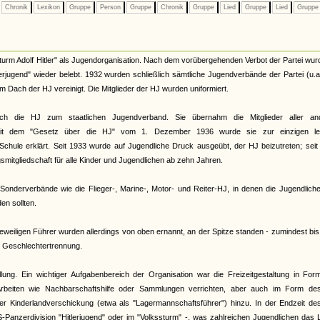
Chronik
Lexikon
Gruppe
Person
Gruppe
Chronik
Gruppe
Lied
Gruppe
Lied
Grupp
urm Adolf Hitler" als Jugendorganisation. Nach dem vorübergehenden Verbot der Partei wur
terjugend" wieder belebt. 1932 wurden schließlich sämtliche Jugendverbände der Partei (u.
Dach der HJ vereinigt. Die Mitglieder der HJ wurden uniformiert.
ch die HJ zum staatlichen Jugendverband. Sie übernahm die Mitglieder aller an
. Mit dem "Gesetz über die HJ" vom 1. Dezember 1936 wurde sie zur einzigen le
Schule erklärt. Seit 1933 wurde auf Jugendliche Druck ausgeübt, der HJ beizutreten; sei
smitgliedschaft für alle Kinder und Jugendlichen ab zehn Jahren.
onderverbände wie die Flieger-, Marine-, Motor- und Reiter-HJ, in denen die Jugendliche
n sollten.
eiligen Führer wurden allerdings von oben ernannt, an der Spitze standen - zumindest bi
te Geschlechtertrennung.
llung. Ein wichtiger Aufgabenbereich der Organisation war die Freizeitgestaltung in Fo
rbeiten wie Nachbarschaftshilfe oder Sammlungen verrichten, aber auch im Form de
 der Kinderlandverschickung (etwa als "Lagermannschaftsführer") hinzu. In der Endzeit d
S-Panzerdivision "Hitlerjugend" oder im "Volkssturm" -, was zahlreichen Jugendlichen das