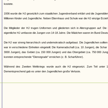
kostete.
1936 wurde die HJ gesetzlich zum staatlichen Jugendverband erklärt und die Jugenddienst
Millionen Kinder und Jugendliche. Neben Elternhaus und Schule war die HJ einzige Erziehun
Die Mitglieder der HJ trugen Uniformen und gliederten sich in Altersgruppen auf: Di
eigentliche HJ umfasste die Jungen von 14-18 Jahre. Die Mädchen waren im Bund Deuts
Die HJ war streng hierarchisch und undemokratisch aufgebaut. Die Jugendlichen sollten 
war in verschiedene Einheiten eingeteilt: Die Kameradschaft (ca. 10 Jungen), die Scha
3000 Jungen), das Gebiet (ca. 150 000 Jungen) und das Obergebiet (ca. 750 000 Jung
konnten entsprechende "Dienstgrade" erreichen (z. B. Scharführer).
Während des Zweiten Weltkriegs wurde auch die HJ eingesetzt. Zum Teil unter 17
Dementsprechend gab es unter den Jugendlichen große Verluste.