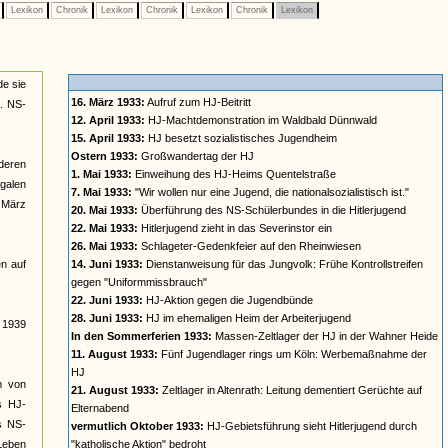
e
Lexikon
Chronik
Lexikon
Chronik
Lexikon
Chronik
Lexikon
de sie
16. März 1933:
Aufruf zum HJ-Beitritt
a. NS-
12. April 1933:
HJ-Machtdemonstration im Waldbald Dünnwald
15. April 1933:
HJ besetzt sozialistisches Jugendheim
Ostern 1933:
Großwandertag der HJ
deren
1. Mai 1933:
Einweihung des HJ-Heims Quentelstraße
galen
7. Mai 1933:
"Wir wollen nur eine Jugend, die nationalsozialistisch ist."
t März
20. Mai 1933:
Überführung des NS-Schülerbundes in die Hitlerjugend
22. Mai 1933:
Hitlerjugend zieht in das Severinstor ein
26. Mai 1933:
Schlageter-Gedenkfeier auf den Rheinwiesen
n auf
14. Juni 1933:
Dienstanweisung für das Jungvolk: Frühe Kontrollstreifen
gegen "Uniformmissbrauch"
22. Juni 1933:
HJ-Aktion gegen die Jugendbünde
28. Juni 1933:
HJ im ehemaligen Heim der Arbeiterjugend
s 1939
In den Sommerferien 1933:
Massen-Zeltlager der HJ in der Wahner Heide
11. August 1933:
Fünf Jugendlager rings um Köln: Werbemaßnahme der
HJ
rm von
21. August 1933:
Zeltlager in Altenrath: Leitung dementiert Gerüchte auf
s HJ-
Elternabend
es NS-
vermutlich Oktober 1933:
HJ-Gebietsführung sieht Hitlerjugend durch
 Leben
"katholische Aktion" bedroht