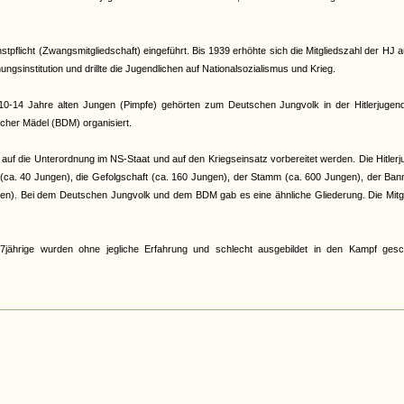
pflicht (Zwangsmitgliedschaft) eingeführt. Bis 1939 erhöhte sich die Mitgliedszahl der HJ a
gsinstitution und drillte die Jugendlichen auf Nationalsozialismus und Krieg.
e 10-14 Jahre alten Jungen (Pimpfe) gehörten zum Deutschen Jungvolk in der Hitlerjugen
cher Mädel (BDM) organisiert.
auf die Unterordnung im NS-Staat und auf den Kriegseinsatz vorbereitet werden. Die Hitler
r (ca. 40 Jungen), die Gefolgschaft (ca. 160 Jungen), der Stamm (ca. 600 Jungen), der Ban
en). Bei dem Deutschen Jungvolk und dem BDM gab es eine ähnliche Gliederung. Die Mitgl
jährige wurden ohne jegliche Erfahrung und schlecht ausgebildet in den Kampf gesch