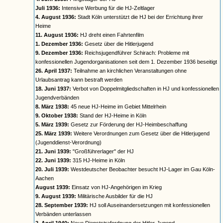
Juli 1936:
Intensive Werbung für die HJ-Zeltlager
4. August 1936:
Stadt Köln unterstützt die HJ bei der Errichtung ihrer
Heime
11. August 1936:
HJ dreht einen Fahrtenfilm
1. Dezember 1936:
Gesetz über die Hitlerjugend
9. Dezember 1936:
Reichsjugendführer Schirach: Probleme mit
konfessionellen Jugendorganisationen seit dem 1. Dezember 1936 beseitigt
26. April 1937:
Teilnahme an kirchlichen Veranstaltungen ohne
Urlaubsantrag kann bestraft werden
18. Juni 1937:
Verbot von Doppelmitgliedschaften in HJ und konfessionellen
Jugendverbänden
8. März 1938:
45 neue HJ-Heime im Gebiet Mittelrhein
9. Oktober 1938:
Stand der HJ-Heime in Köln
5. März 1939:
Gesetz zur Förderung der HJ-Heimbeschaffung
25. März 1939:
Weitere Verordnungen zum Gesetz über die Hitlerjugend
(Jugenddienst-Verordnung)
21. Juni 1939:
"Großführerlager" der HJ
22. Juni 1939:
315 HJ-Heime in Köln
20. Juli 1939:
Westdeutscher Beobachter besucht HJ-Lager im Gau Köln-
Aachen
August 1939:
Einsatz von HJ-Angehörigen im Krieg
9. August 1939:
Militärische Ausbilder für die HJ
28. September 1939:
HJ soll Auseinandersetzungen mit konfessionellen
Verbänden unterlassen