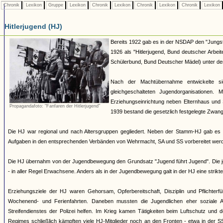
Chronik
Lexikon
Gruppe
Lexikon
Chronik
Lexikon
Chronik
Lexikon
Chronik
Lexikon
Hitlerjugend (HJ)
Bereits 1922 gab es in der NSDAP den "Jungst
1926 als "Hitlerjugend, Bund deutscher Arbei
Schülerbund, Bund Deutscher Mädel) unter dem 
Nach der Machtübernahme entwickelte si
gleichgeschalteten Jugendorganisationen
Erziehungseinrichtung neben Elternhaus und 
Propagandafoto: "Fanfaren der Hitlerjugend"
1939 bestand die gesetzlich festgelegte Zwang
Die HJ war regional und nach Altersgruppen gegliedert. Neben der Stamm-HJ gab es S
Aufgaben in den entsprechenden Verbänden von Wehrmacht, SA und SS vorbereitet werde
Die HJ übernahm von der Jugendbewegung den Grundsatz "Jugend führt Jugend". Die jew
- in aller Regel Erwachsene. Anders als in der Jugendbewegung galt in der HJ eine strik
Erziehungsziele der HJ waren Gehorsam, Opferbereitschaft, Disziplin und Pflichterfü
Wochenend- und Ferienfahrten. Daneben mussten die Jugendlichen eher soziale A
Streifendienstes der Polizei helfen. Im Krieg kamen Tätigkeiten beim Luftschutz und
Regimes schließlich kämpften viele HJ-Mitglieder noch an den Fronten - etwa in der S