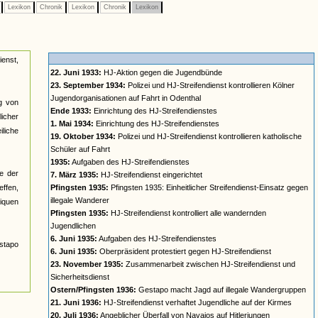
e
Lexikon
Chronik
Lexikon
Chronik
Lexikon
ienst,
22. Juni 1933:
HJ-Aktion gegen die Jugendbünde
23. September 1934:
Polizei und HJ-Streifendienst kontrollieren Kölner
Jugendorganisationen auf Fahrt in Odenthal
ng von
Ende 1933:
Einrichtung des HJ-Streifendienstes
icher
1. Mai 1934:
Einrichtung des HJ-Streifendienstes
liche
19. Oktober 1934:
Polizei und HJ-Streifendienst kontrollieren katholische
Schüler auf Fahrt
1935:
Aufgaben des HJ-Streifendienstes
e der
7. März 1935:
HJ-Streifendienst eingerichtet
effen,
Pfingsten 1935:
Pfingsten 1935: Einheitlicher Streifendienst-Einsatz gegen
illegale Wanderer
iquen
Pfingsten 1935:
HJ-Streifendienst kontrolliert alle wandernden
Jugendlichen
6. Juni 1935:
Aufgaben des HJ-Streifendienstes
stapo
6. Juni 1935:
Oberpräsident protestiert gegen HJ-Streifendienst
23. November 1935:
Zusammenarbeit zwischen HJ-Streifendienst und
Sicherheitsdienst
Ostern/Pfingsten 1936:
Gestapo macht Jagd auf illegale Wandergruppen
21. Juni 1936:
HJ-Streifendienst verhaftet Jugendliche auf der Kirmes
20. Juli 1936:
Angeblicher Überfall von Navajos auf Hitlerjungen