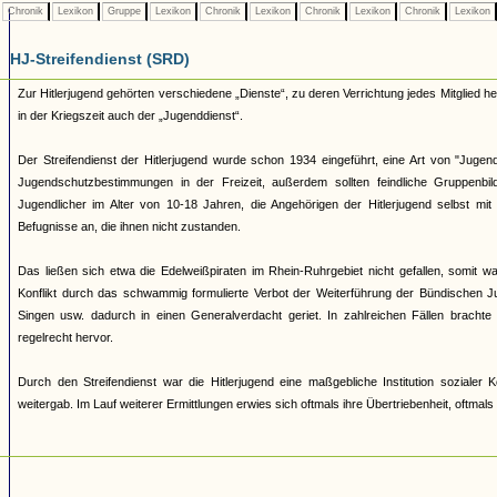
Chronik
Lexikon
Gruppe
Lexikon
Chronik
Lexikon
Chronik
Lexikon
Chronik
Lexikon
HJ-Streifendienst (SRD)
Zur Hitlerjugend gehörten verschiedene „Dienste“, zu deren Verrichtung jedes Mitglied 
in der Kriegszeit auch der „Jugenddienst“.
Der Streifendienst der Hitlerjugend wurde schon 1934 eingeführt, eine Art von "Jugendpo
Jugendschutzbestimmungen in der Freizeit, außerdem sollten feindliche Gruppenb
Jugendlicher im Alter von 10-18 Jahren, die Angehörigen der Hitlerjugend selbst mi
Befugnisse an, die ihnen nicht zustanden.
Das ließen sich etwa die Edelweißpiraten im Rhein-Ruhrgebiet nicht gefallen, somit
Konflikt durch das schwammig formulierte Verbot der Weiterführung der Bündischen Ju
Singen usw. dadurch in einen Generalverdacht geriet. In zahlreichen Fällen brachte
regelrecht hervor.
Durch den Streifendienst war die Hitlerjugend eine maßgebliche Institution soziale
weitergab. Im Lauf weiterer Ermittlungen erwies sich oftmals ihre Übertriebenheit, oftmal