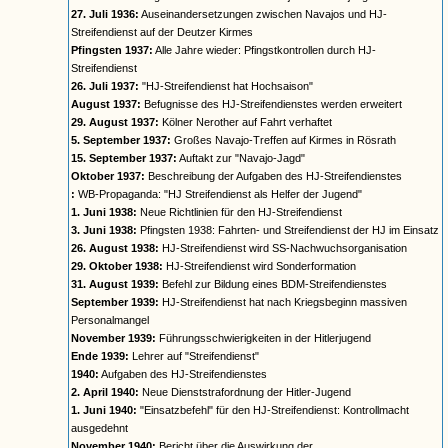
27. Juli 1936:
Auseinandersetzungen zwischen Navajos und HJ-
Streifendienst auf der Deutzer Kirmes
Pfingsten 1937:
Alle Jahre wieder: Pfingstkontrollen durch HJ-
Streifendienst
26. Juli 1937:
"HJ-Streifendienst hat Hochsaison"
August 1937:
Befugnisse des HJ-Streifendienstes werden erweitert
29. August 1937:
Kölner Nerother auf Fahrt verhaftet
5. September 1937:
Großes Navajo-Treffen auf Kirmes in Rösrath
15. September 1937:
Auftakt zur "Navajo-Jagd"
Oktober 1937:
Beschreibung der Aufgaben des HJ-Streifendienstes
:
WB-Propaganda: "HJ Streifendienst als Helfer der Jugend"
1. Juni 1938:
Neue Richtlinien für den HJ-Streifendienst
3. Juni 1938:
Pfingsten 1938: Fahrten- und Streifendienst der HJ im Einsatz
26. August 1938:
HJ-Streifendienst wird SS-Nachwuchsorganisation
29. Oktober 1938:
HJ-Streifendienst wird Sonderformation
31. August 1939:
Befehl zur Bildung eines BDM-Streifendienstes
September 1939:
HJ-Streifendienst hat nach Kriegsbeginn massiven
Personalmangel
November 1939:
Führungsschwierigkeiten in der Hitlerjugend
Ende 1939:
Lehrer auf "Streifendienst"
1940:
Aufgaben des HJ-Streifendienstes
2. April 1940:
Neue Dienststrafordnung der Hitler-Jugend
1. Juni 1940:
"Einsatzbefehl" für den HJ-Streifendienst: Kontrollmacht
ausgedehnt
November 1940:
Bericht über die Auswirkung der