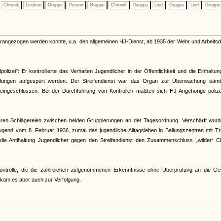
Chronik
Lexikon
Gruppe
Person
Gruppe
Chronik
Gruppe
Lied
Gruppe
Lied
Grupp
herangezogen werden konnte, u.a. den allgemeinen HJ-Dienst, ab 1935 der Wehr und Arbeitsd
lizei": Er kontrollierte das Verhalten Jugendlicher in der Öffentlichkeit und die Einhaltu
ildungen aufgespürt werden. Der Streifendienst war das Organ zur Überwachung sämtl
t eingeschlossen. Bei der Durchführung von Kontrollen maßten sich HJ-Angehörige polizei
 waren Schlägereien zwischen beiden Gruppierungen an der Tagesordnung. Verschärft wurd
gend vom 8. Februar 1936, zumal das jugendliche Alltagsleben in Ballungszentren mit Tr
 die Antihaltung Jugendlicher gegen den Streifendienst den Zusammenschluss „wilder“ Cl
r Kontrolle, die die zahlreichen aufgenommenen Erkenntnisse ohne Überprüfung an die Ge
s kam es aber auch zur Verfolgung.