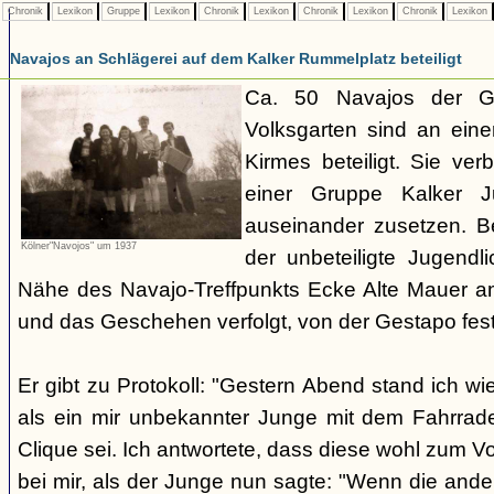
Chronik
Lexikon
Gruppe
Lexikon
Chronik
Lexikon
Chronik
Lexikon
Chronik
Lexikon
Navajos an Schlägerei auf dem Kalker Rummelplatz beteiligt
Ca. 50 Navajos der G
Volksgarten sind an eine
Kirmes beteiligt. Sie ve
einer Gruppe Kalker Ju
auseinander zusetzen. Be
Kölner"Navojos" um 1937
der unbeteiligte Jugendl
Nähe des Navajo-Treffpunkts Ecke Alte Mauer a
und das Geschehen verfolgt, von der Gestapo f
Er gibt zu Protokoll: "Gestern Abend stand ich wi
als ein mir unbekannter Junge mit dem Fahrrad
Clique sei. Ich antwortete, dass diese wohl zum V
bei mir, als der Junge nun sagte: "Wenn die and