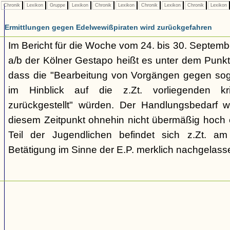
Chronik
Lexikon
Gruppe
Lexikon
Chronik
Lexikon
Chronik
Lexikon
Chronik
Lexikon
Ermittlungen gegen Edelwewißpiraten wird zurückgefahren
Im Bericht für die Woche vom 24. bis 30. Septemb
a/b der Kölner Gestapo heißt es unter dem Punkt
dass die "Bearbeitung von Vorgängen gegen sog
im Hinblick auf die z.Zt. vorliegenden kr
zurückgestellt" würden. Der Handlungsbedarf 
diesem Zeitpunkt ohnehin nicht übermäßig hoch e
Teil der Jugendlichen befindet sich z.Zt. a
Betätigung im Sinne der E.P. merklich nachgelasse