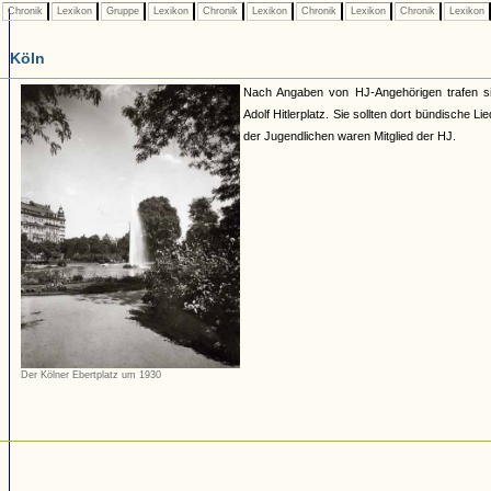
Chronik
Lexikon
Gruppe
Lexikon
Chronik
Lexikon
Chronik
Lexikon
Chronik
Lexikon
Köln
Nach Angaben von HJ-Angehörigen trafen si
Adolf Hitlerplatz. Sie sollten dort bündische Li
der Jugendlichen waren Mitglied der HJ.
Der Kölner Ebertplatz um 1930