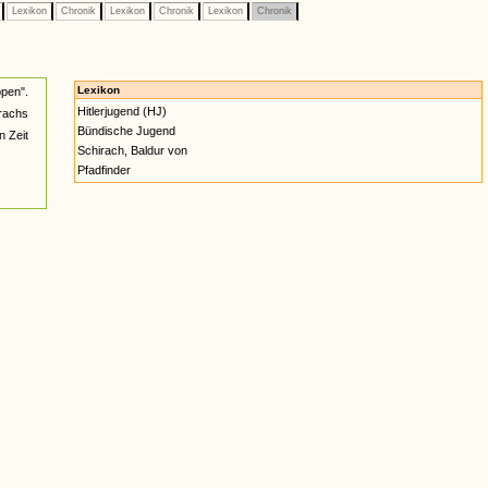
e
Lexikon
Chronik
Lexikon
Chronik
Lexikon
Chronik
Lexikon
pen".
Hitlerjugend (HJ)
rachs
Bündische Jugend
n Zeit
Schirach, Baldur von
Pfadfinder