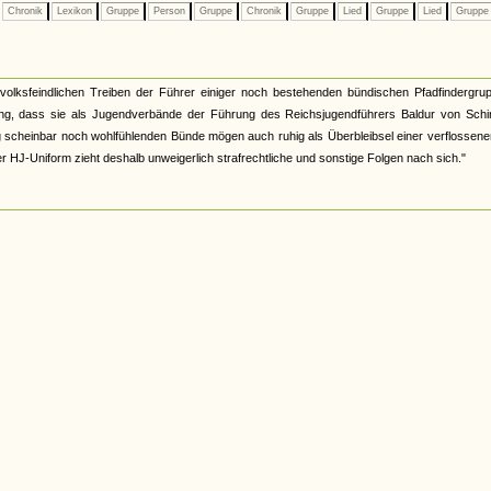
Chronik
Lexikon
Gruppe
Person
Gruppe
Chronik
Gruppe
Lied
Gruppe
Lied
Grupp
lksfeindlichen Treiben der Führer einiger noch bestehenden bündischen Pfadfindergrup
ung, dass sie als Jugendverbände der Führung des Reichsjugendführers Baldur von Schi
ung scheinbar noch wohlfühlenden Bünde mögen auch ruhig als Überbleibsel einer verflossene
r HJ-Uniform zieht deshalb unweigerlich strafrechtliche und sonstige Folgen nach sich."