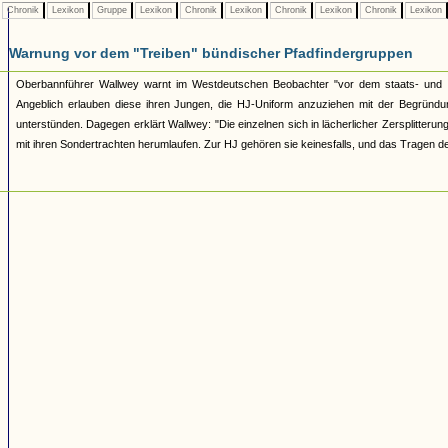
Chronik
Lexikon
Gruppe
Lexikon
Chronik
Lexikon
Chronik
Lexikon
Chronik
Lexikon
Warnung vor dem "Treiben" bündischer Pfadfindergruppen
Oberbannführer Wallwey warnt im Westdeutschen Beobachter "vor dem staats- und vo
Angeblich erlauben diese ihren Jungen, die HJ-Uniform anzuziehen mit der Begründ
unterstünden. Dagegen erklärt Wallwey: "Die einzelnen sich in lächerlicher Zersplitter
mit ihren Sondertrachten herumlaufen. Zur HJ gehören sie keinesfalls, und das Tragen de