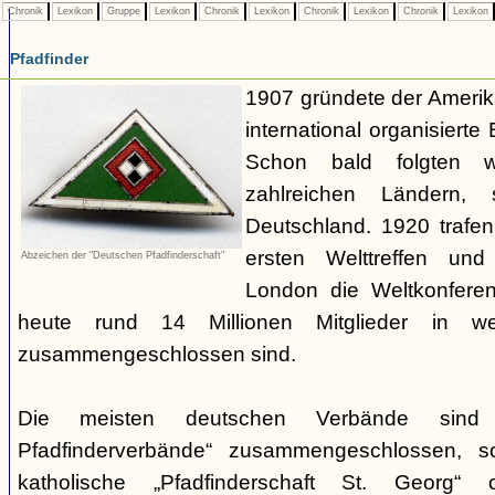
Chronik
Lexikon
Gruppe
Lexikon
Chronik
Lexikon
Chronik
Lexikon
Chronik
Lexikon
Pfadfinder
1907 gründete der Amerik
international organisiert
Schon bald folgten w
zahlreichen Ländern
Deutschland. 1920 trafen
ersten Welttreffen un
Abzeichen der "Deutschen Pfadfinderschaft"
London die Weltkonferen
heute rund 14 Millionen Mitglieder in w
zusammengeschlossen sind.
Die meisten deutschen Verbände sind
Pfadfinderverbände“ zusammengeschlossen, 
katholische „Pfadfinderschaft St. Georg