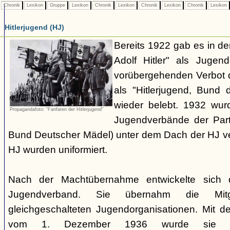
Chronik
Lexikon
Gruppe
Lexikon
Chronik
Lexikon
Chronik
Lexikon
Chronik
Lexikon
Hitlerjugend (HJ)
Bereits 1922 gab es in 
Adolf Hitler" als Jugen
vorübergehenden Verbot d
als "Hitlerjugend, Bund 
wieder belebt. 1932 wurd
Propagandafoto: "Fanfaren der Hitlerjugend"
Jugendverbände der Part
Bund Deutscher Mädel) unter dem Dach der HJ vere
HJ wurden uniformiert.
Nach der Machtübernahme entwickelte sich 
Jugendverband. Sie übernahm die Mitgl
gleichgeschalteten Jugendorganisationen. Mit 
vom 1. Dezember 1936 wurde sie zu