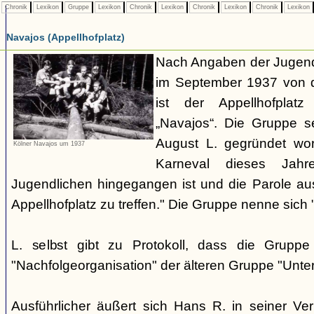
Chronik
Lexikon
Gruppe
Lexikon
Chronik
Lexikon
Chronik
Lexikon
Chronik
Lexikon
Navajos (Appellhofplatz)
Nach Angaben der Jugendl
im September 1937 von d
ist der Appellhofplatz
„Navajos“. Die Gruppe s
August L. gegründet wor
Kölner Navajos um 1937
Karneval dieses Jah
Jugendlichen hingegangen ist und die Parole a
Appellhofplatz zu treffen." Die Gruppe nenne sich 
L. selbst gibt zu Protokoll, dass die Gruppe
"Nachfolgeorganisation" der älteren Gruppe "Unt
Ausführlicher äußert sich Hans R. in seiner V