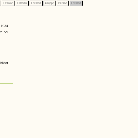
e
Lexikon
Chronik
Lexikon
Gruppe
Person
Lexikon
i 1934
e bei
ildet