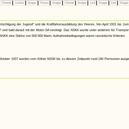
Chronik
Lexikon
Gruppe
Person
Gruppe
Chronik
Gruppe
Lied
Gruppe
Lied
Grupp
rtüchtigung der Jugend" und die Kraftfahrerausbildung des Heeres. Von April 1931 bis Jun
und bald darauf mit der Motor-SA vereinigt. Das NSKK wurde unter anderem für Transport
s NSKK eine Stärke von 500 000 Mann. Aufnahmebedingungen waren rassistische Kriterien.
ktober 1937 wurden vom Kölner NSSK bis zu diesem Zeitpunkt rund 190 Pernsonen ausgeb