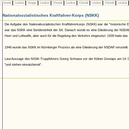
Chronik
Lexikon
Gruppe
Lexikon
Chronik
Lexikon
Chronik
Lexikon
Chronik
Lexikon
Nationalsozialistisches Kraftfahrer-Korps (NSKK)
Die Aufgabe des Nationalsozialistischen Kraftfahrerkorps (NSKK) war die "motorische E
war das NSKK eine Sondereinheit der SA. Danach wurde es eine Gliederung der NSDAP 
Heer und Luftwaffe, aber auch für die Regelung des Verkehrs eingesetzt. 1939 hatte da
1946 wurde das NSKK im Nürnberger Prozess als eine Gliederung der NSDAP verurteilt.
Laut Aussage des NSSK-Truppführers Georg Schnase vor der Kölner Gestapo am 14. O
"und stehen einsatzbereit".