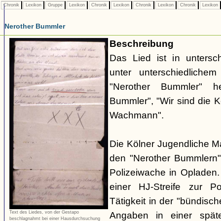
Chronik
Lexikon
Gruppe
Lexikon
Chronik
Lexikon
Chronik
Lexikon
Chronik
Lexikon
Nerother Bummler
Beschreibung
Das Lied ist in untersc
unter unterschiedlichem 
"Nerother Bummler" h
Bummler", "Wir sind die 
Wachmann".
Die Kölner Jugendliche M
den "Nerother Bummlern"
Polizeiwache in Opladen.
einer HJ-Streife zur P
Tätigkeit in der "bündisc
Text des Liedes, von der Gestapo
Angaben in einer spät
beschlagnahmt bei einer Hausdurchsuchung