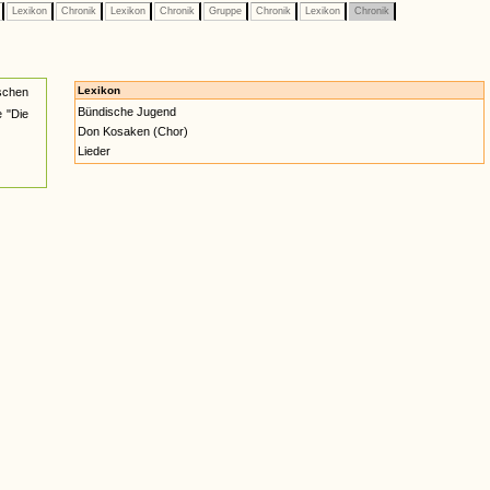
e
Lexikon
Chronik
Lexikon
Chronik
Gruppe
Chronik
Lexikon
Chronik
Lexikon
schen
Bündische Jugend
 "Die
Don Kosaken (Chor)
Lieder