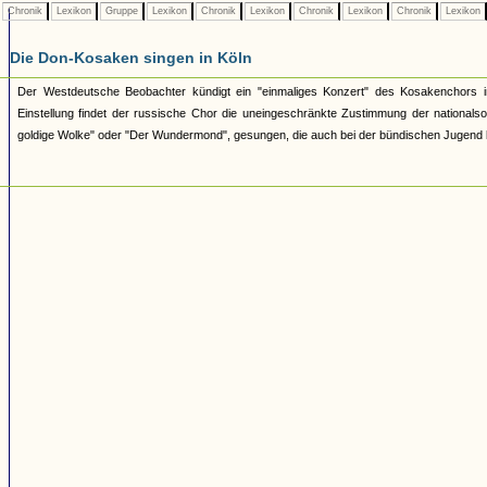
Chronik
Lexikon
Gruppe
Lexikon
Chronik
Lexikon
Chronik
Lexikon
Chronik
Lexikon
Die Don-Kosaken singen in Köln
Der Westdeutsche Beobachter kündigt ein "einmaliges Konzert" des Kosakenchors in
Einstellung findet der russische Chor die uneingeschränkte Zustimmung der national
goldige Wolke" oder "Der Wundermond", gesungen, die auch bei der bündischen Jugend 