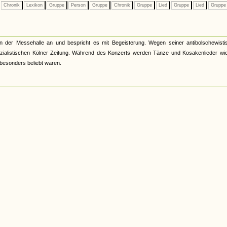
Chronik
Lexikon
Gruppe
Person
Gruppe
Chronik
Gruppe
Lied
Gruppe
Lied
Grupp
 der Messehalle an und bespricht es mit Begeisterung. Wegen seiner antibolschewisti
sozialistischen Kölner Zeitung. Während des Konzerts werden Tänze und Kosakenlieder wie
besonders beliebt waren.