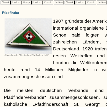
Chronik
Lexikon
Gruppe
Lexikon
Chronik
Lexikon
Chronik
Lexikon
Chronik
Lexikon
Pfadfinder
1907 gründete der Amerik
international organisiert
Schon bald folgten w
zahlreichen Ländern
Deutschland. 1920 trafen
ersten Welttreffen un
Abzeichen der "Deutschen Pfadfinderschaft"
London die Weltkonferen
heute rund 14 Millionen Mitglieder in w
zusammengeschlossen sind.
Die meisten deutschen Verbände sind
Pfadfinderverbände“ zusammengeschlossen, 
katholische „Pfadfinderschaft St. Georg