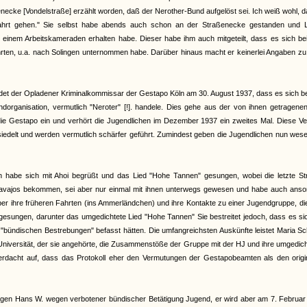
enecke [Vondelstraße] erzählt worden, daß der Nerother-Bund aufgelöst sei. Ich weiß wohl, 
hrt gehen." Sie selbst habe abends auch schon an der Straßenecke gestanden und L
on einem Arbeitskameraden erhalten habe. Dieser habe ihm auch mitgeteilt, dass es sich b
hrten, u.a. nach Solingen unternommen habe. Darüber hinaus macht er keinerlei Angaben zu
et der Opladener Kriminalkommissar der Gestapo Köln am 30. August 1937, dass es sich b
organisation, vermutlich "Neroter" [!]. handele. Dies gehe aus der von ihnen getragenen
 die Gestapo ein und verhört die Jugendlichen im Dezember 1937 ein zweites Mal. Diese V
iedelt und werden vermutlich schärfer geführt. Zumindest geben die Jugendlichen nun wese
an habe sich mit Ahoi begrüßt und das Lied "Hohe Tannen" gesungen, wobei die letzte St
Navajos bekommen, sei aber nur einmal mit ihnen unterwegs gewesen und habe auch anso
 über ihre früheren Fahrten (ins Ammerländchen) und ihre Kontakte zu einer Jugendgruppe, di
gesungen, darunter das umgedichtete Lied "Hohe Tannen" Sie bestreitet jedoch, dass es si
bündischen Bestrebungen" befasst hätten. Die umfangreichsten Auskünfte leistet Maria Sc
r Universität, der sie angehörte, die Zusammenstöße der Gruppe mit der HJ und ihre umgedic
 Verdacht auf, dass das Protokoll eher den Vermutungen der Gestapobeamten als den origi
gen Hans W. wegen verbotener bündischer Betätigung Jugend, er wird aber am 7. Februar