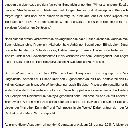
beteuert sie aber, dass sie dem Nerother-Bund nicht angehöre: "Mir ist an unserer Straß
unserer Straßenecke sich Mädchen und Jungen treffen und Sonntags auf Wanderfa
mitgesungen, sich aber nicht bündisch betätigt. W. führt aus, dass er seine Koppel v
Totenkopf um ein KP-Zeichen handele. W. gibt ebenfalls zu, dass er bereits mehrere Fa
etwaigen "bündischen Betätigung".
Nach diesem ersten Verhör werden die Jugendlichen nach Hause entlassen. Jedoch meld
Beschuldigten ohne Frage um Mitglieder bzw. Anhänger irgend einer Bündischen Jugend
(Karierte Hemden mit Achselstücken, Halstüchern pp.) hervor. Daraufhin schaltet sich
sind im Vorfeld der Beweisaufnahme für ein Verfahren vor dem Sondergericht Köln anges
mehr Details über ihre früheren Aktivitäten in Navajokreisen zu Protokoll.
So teilt W. mit, dass er im Juni 1937 einmal mit Navajos auf Fahrt gegangen sei. M
umgedichtet worden sei. Er habe über den Jugendlichen Jakob Sch. Kontakt zu den 
keinen Kontakt zu ihnen. Wie W. berichtet nun auch Elisabeth P. wesentlich detaillierter
in der Nähe der Hohenzollernbrücke traf. Diese Gruppe habe diverse bündische Lieder 
der Gruppe am Rheinufer um Navajos gehandelt habe und dass diese sich mit anderen "
ihrer zweiten Vernehmung. Sie berichtet detailliert über eine Navajogruppe an der Kölne
Lieder der "Nerother Bummler" und "Wir traben in die Weite." Dabei drängt sich der
Gedanken der Maria Sch. entspricht.
Aufgrund dieser Aussagen erhebt der Oberstaatsanwalt am 25. Januar 1938 Anklage ge