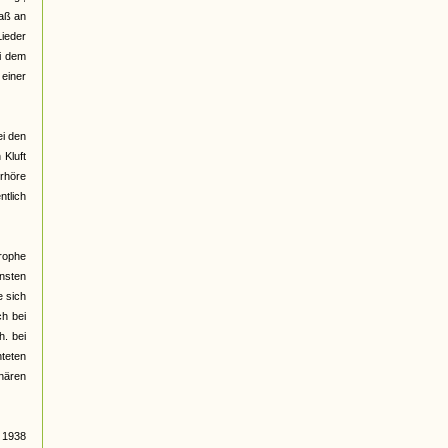
daß an
ieder
ei dem
 einer
ei den
 Kluft
erhöre
ntlich
rophe
nsten
e sich
ch bei
h. bei
hteten
nären
 1938