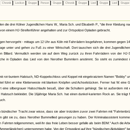
Chronik
Lexikon
Gruppe
Person
Gruppe
Chronik
Gruppe
Lied
Gruppe
Lied
Grupp
en die drei Kölner Jugendlichen Hans W., Maria Sch. und Elisabeth P., "die ihrer Kleidung n
von einem HJ-Streifenführer angehalten und zur Ortspolizei Opladen gebracht.
ungen hervorgeht - mittags um 12 Uhr aus Köln mit Fahrrädern losgefahren, kommen gegen 14
arage unter und gehen zu Fuß zu einer Wirtschaft. Dort tauschen sich die drei Jugendliche
en Billard. Vermutlich werden sie auf dem Weg zurück zu ihren Fahrrädern von der HJ-St
wache in Opladen das Lied von den Nerother Bummlern anstimmt. So steht es zumindest i
mit rot-buntem Halstuch, ND-Koppelschloss und Koppel mit eingekratztem Namen "Bobby" u
el führt er eine Kletterweste mit blanken Knöpfen und Achselstücken. Ferner hat W. eine G
art eine silbergrauer Halsschlaufe besaß, über die Schultern gehängt. Sie ist außerdem mit
stuch bekleidet. Die 16jährige Maria Sch. hat einen dunkel-karierten Rock an. Sie trägt 
uch.
 in bündischer Tracht zwar wisse, dass sie aber trotzdem zuvor zwei Fahrten mit "Fahrtenbr
gibt sie zu, dass Nerother Bummellied gesungen zu haben. Der Kriminalassistent komment
 Fahrten teilgenommen, weil ihr das freie Leben besser gefalle als beim BDM." Auch die Arbe
ins Ammerländchen) unternommen habe. Von der Ortspolizei auf ihre "bündischen Aktivitäten" be