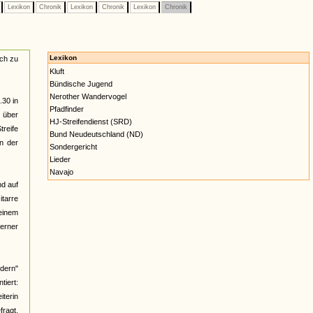
e
Lexikon
Chronik
Lexikon
Chronik
Lexikon
Chronik
Lexikon
ach zu
Kluft
Bündische Jugend
Nerother Wandervogel
.30 in
Pfadfinder
n über
HJ-Streifendienst (SRD)
reife
Bund Neudeutschland (ND)
n der
Sondergericht
Lieder
Navajo
nd auf
itarre
 einem
ferner
üdern"
iert:
iterin
fragt,