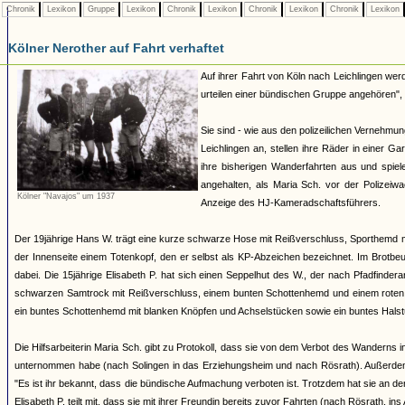
Chronik
Lexikon
Gruppe
Lexikon
Chronik
Lexikon
Chronik
Lexikon
Chronik
Lexikon
Kölner Nerother auf Fahrt verhaftet
Auf ihrer Fahrt von Köln nach Leichlingen werd
urteilen einer bündischen Gruppe angehören", 
Sie sind - wie aus den polizeilichen Vernehm
Leichlingen an, stellen ihre Räder in einer G
ihre bisherigen Wanderfahrten aus und spiel
angehalten, als Maria Sch. vor der Polizei
Kölner "Navajos" um 1937
Anzeige des HJ-Kameradschaftsführers.
Der 19jährige Hans W. trägt eine kurze schwarze Hose mit Reißverschluss, Sporthemd 
der Innenseite einem Totenkopf, den er selbst als KP-Abzeichen bezeichnet. Im Brotbeut
dabei. Die 15jährige Elisabeth P. hat sich einen Seppelhut des W., der nach Pfadfinder
schwarzen Samtrock mit Reißverschluss, einem bunten Schottenhemd und einem roten Hal
ein buntes Schottenhemd mit blanken Knöpfen und Achselstücken sowie ein buntes Halst
Die Hilfsarbeiterin Maria Sch. gibt zu Protokoll, dass sie von dem Verbot des Wanderns
unternommen habe (nach Solingen in das Erziehungsheim und nach Rösrath). Außerdem 
"Es ist ihr bekannt, dass die bündische Aufmachung verboten ist. Trotzdem hat sie an den
Elisabeth P. teilt mit, dass sie mit ihrer Freundin bereits zuvor Fahrten (nach Rösrath, 