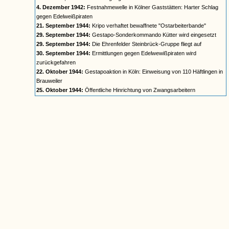
4. Dezember 1942:
Festnahmewelle in Kölner Gaststätten: Harter Schlag
gegen Edelweißpiraten
21. September 1944:
Kripo verhaftet bewaffnete "Ostarbeiterbande"
29. September 1944:
Gestapo-Sonderkommando Kütter wird eingesetzt
29. September 1944:
Die Ehrenfelder Steinbrück-Gruppe fliegt auf
30. September 1944:
Ermittlungen gegen Edelwewißpiraten wird
zurückgefahren
22. Oktober 1944:
Gestapoaktion in Köln: Einweisung von 110 Häftlingen in
Brauweiler
25. Oktober 1944:
Öffentliche Hinrichtung von Zwangsarbeitern