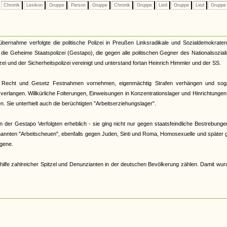
Chronik
Lexikon
Gruppe
Person
Gruppe
Chronik
Gruppe
Lied
Gruppe
Lied
Grupp
tübernahme verfolgte die politische Polizei in Preußen Linksradikale und Sozialdemokrate
33 die Geheime Staatspolizei (Gestapo), die gegen alle politischen Gegner des Nationalsozia
zei und der Sicherheitspolizei vereinigt und unterstand fortan Heinrich Himmler und der SS.
 Recht und Gesetz Festnahmen vornehmen, eigenmächtig Strafen verhängen und sog
verlangen. Willkürliche Folterungen, Einweisungen in Konzentrationslager und Hinrichtunge
 Sie unterhielt auch die berüchtigten "Arbeitserziehungslager".
der Gestapo Verfolgten erheblich - sie ging nicht nur gegen staatsfeindliche Bestrebunge
nannten "Arbeitscheuen", ebenfalls gegen Juden, Sinti und Roma, Homosexuelle und später
gene.
hilfe zahlreicher Spitzel und Denunzianten in der deutschen Bevölkerung zählen. Damit wur