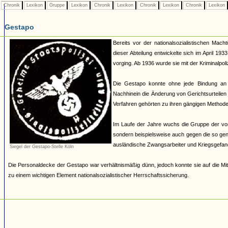
Chronik
Lexikon
Gruppe
Lexikon
Chronik
Lexikon
Chronik
Lexikon
Chronik
Lexikon
Gestapo
Bereits vor der nationalsozialistischen Mach
dieser Abteilung entwickelte sich im April 19
vorging. Ab 1936 wurde sie mit der Kriminalpoli
Die Gestapo konnte ohne jede Bindung an
Nachhinein die Änderung von Gerichtsurteilen 
Verfahren gehörten zu ihren gängigen Methoden.
Im Laufe der Jahre wuchs die Gruppe der von 
sondern beispielsweise auch gegen die so ge
ausländische Zwangsarbeiter und Kriegsgefan
Siegel der Gestapo-Stelle Köln
Die Personaldecke der Gestapo war verhältnismäßig dünn, jedoch konnte sie auf die Mit
zu einem wichtigen Element nationalsozialistischer Herrschaftssicherung.