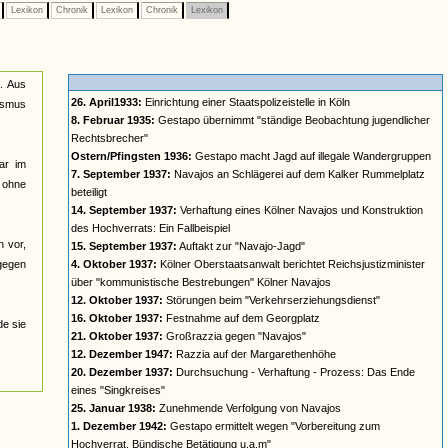
e
Lexikon
Chronik
Lexikon
Chronik
Lexikon
n. Aus
26. April1933:
Einrichtung einer Staatspolizeistelle in Köln
lismus
8. Februar 1935:
Gestapo übernimmt "ständige Beobachtung jugendlicher
Rechtsbrecher"
Ostern/Pfingsten 1936:
Gestapo macht Jagd auf illegale Wandergruppen
ar im
7. September 1937:
Navajos an Schlägerei auf dem Kalker Rummelplatz
n ohne
beteiligt
14. September 1937:
Verhaftung eines Kölner Navajos und Konstruktion
des Hochverrats: Ein Fallbeispiel
n vor,
15. September 1937:
Auftakt zur "Navajo-Jagd"
 gegen
4. Oktober 1937:
Kölner Oberstaatsanwalt berichtet Reichsjustizminister
über "kommunistische Bestrebungen" Kölner Navajos
12. Oktober 1937:
Störungen beim "Verkehrserziehungsdienst"
16. Oktober 1937:
Festnahme auf dem Georgplatz
de sie
21. Oktober 1937:
Großrazzia gegen "Navajos"
12. Dezember 1947:
Razzia auf der Margarethenhöhe
20. Dezember 1937:
Durchsuchung - Verhaftung - Prozess: Das Ende
eines "Singkreises"
25. Januar 1938:
Zunehmende Verfolgung von Navajos
1. Dezember 1942:
Gestapo ermittelt wegen "Vorbereitung zum
Hochverrat, Bündische Betätigung u.a.m"