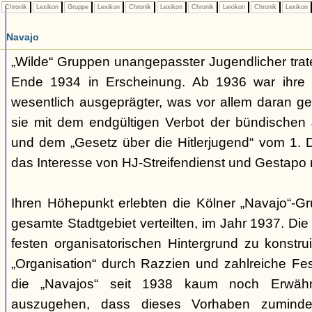
Chronik
Lexikon
Gruppe
Lexikon
Chronik
Lexikon
Chronik
Lexikon
Chronik
Lexikon
Navajo
„Wilde“ Gruppen unangepasster Jugendlicher trate
Ende 1934 in Erscheinung. Ab 1936 war ihre 
wesentlich ausgeprägter, was vor allem daran ge
sie mit dem endgültigen Verbot der bündischen
und dem „Gesetz über die Hitlerjugend“ vom 1. 
das Interesse von HJ-Streifendienst und Gestapo 
Ihren Höhepunkt erlebten die Kölner „Navajo“-Gr
gesamte Stadtgebiet verteilten, im Jahr 1937. Di
festen organisatorischen Hintergrund zu konstru
„Organisation“ durch Razzien und zahlreiche F
die „Navajos“ seit 1938 kaum noch Erwähn
auszugehen, dass dieses Vorhaben zumindes