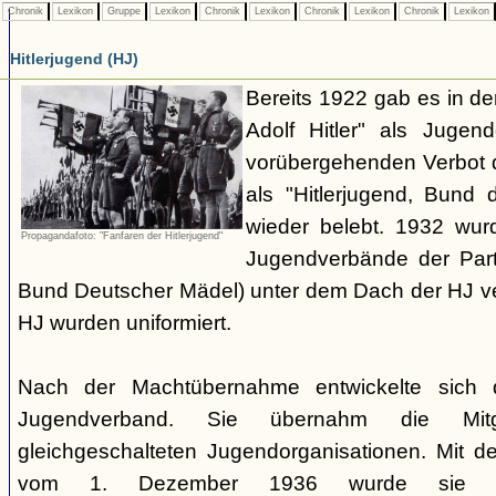
Chronik
Lexikon
Gruppe
Lexikon
Chronik
Lexikon
Chronik
Lexikon
Chronik
Lexikon
Hitlerjugend (HJ)
Bereits 1922 gab es in 
Adolf Hitler" als Jugen
vorübergehenden Verbot d
als "Hitlerjugend, Bund 
wieder belebt. 1932 wurd
Propagandafoto: "Fanfaren der Hitlerjugend"
Jugendverbände der Part
Bund Deutscher Mädel) unter dem Dach der HJ vere
HJ wurden uniformiert.
Nach der Machtübernahme entwickelte sich 
Jugendverband. Sie übernahm die Mitgl
gleichgeschalteten Jugendorganisationen. Mit 
vom 1. Dezember 1936 wurde sie zu