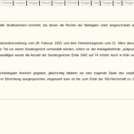
Chronik
Lexikon
Gruppe
Person
Gruppe
Chronik
Gruppe
Lied
Gruppe
Lied
Grupp
le Strafkammern errichtet, bei denen die Rechte der Beklagten stark eingeschränkt w
tagsbrandverordnung vom 28. Februar 1933, und dem Heimtückegesetz vom 21. März dess
he Tat vor einem Sondergericht verhandelt werden, sofern es der Anklagebehörde „aufgrun
 bewältigen wurde die Anzahl der Sondergerichte Ende 1942 auf 74 erhöht. Auch in Köln w
nlegaler Anstrich gegeben, gleichzeitig bildeten sie eine tragende Säule des staatl
hrer Einrichtung ausgesprochen, insgesamt kam es bis zum Ende der NS-Herrschaft zu 1