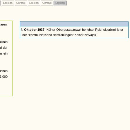
e
Lexikon
Chronik
Lexikon
Chronik
Lexikon
aren.
4. Oktober 1937:
Kölner Oberstaatsanwalt berichtet Reichsjustizminister
über "kommunistische Bestrebungen" Kölner Navajos
elben
d der
ar ein
ichen
1.000