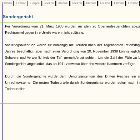
Chronik
Lexikon
Gruppe
Lexikon
Chronik
Lexikon
Chronik
Lexikon
Chronik
Lexikon
Sondergericht
Per Verordnung vom 21. März 1933 wurden an allen 26 Oberlandesgerichten speziel
Rechtsmittel gegen ihre Urteile waren nicht zulässig.
Vor Kriegsausbruch waren sie vorrangig mit Delikten nach der sogenannten Reichs
Jahres beschäftigt, aber nach einer Verordnung von 20. November 1938 konnte jeglic
Schwere und Verwerflichkeit der Tat“ gerechtfertigt schien. Um die Zahl der Fälle zu
Sondergericht angesiedelt, das ab 1941 zeitweise über drei weitere Kammern verfügte.
Durch die Sondergerichte wurde dem Denunziantentum des Dritten Reiches ein schei
Unrechtsystems. Die ersten Todesurteile durch Sondergerichte wurden sofort nach i
Todesurteilen.