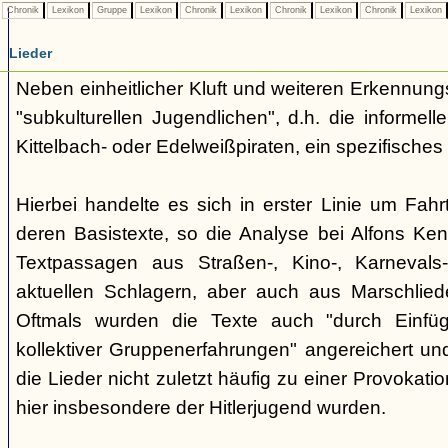
Chronik
Lexikon
Gruppe
Lexikon
Chronik
Lexikon
Chronik
Lexikon
Chronik
Lexikon
Lieder
Neben einheitlicher Kluft und weiteren Erkennung
"subkulturellen Jugendlichen", d.h. die informe
Kittelbach- oder Edelweißpiraten, ein spezifisches 
Hierbei handelte es sich in erster Linie um Fahr
deren Basistexte, so die Analyse bei Alfons K
Textpassagen aus Straßen-, Kino-, Karnevals
aktuellen Schlagern, aber auch aus Marschlie
Oftmals wurden die Texte auch "durch Einfü
kollektiver Gruppenerfahrungen" angereichert und 
die Lieder nicht zuletzt häufig zu einer Provokat
hier insbesondere der Hitlerjugend wurden.