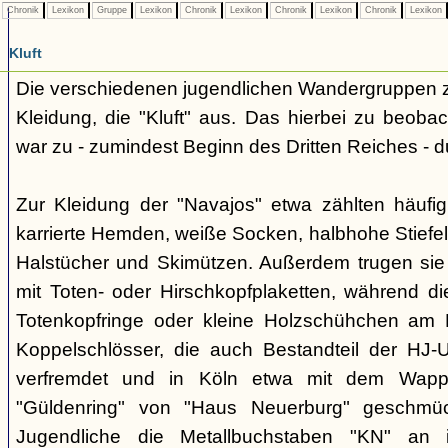
Chronik
Lexikon
Gruppe
Lexikon
Chronik
Lexikon
Chronik
Lexikon
Chronik
Lexikon
Kluft
Die verschiedenen jugendlichen Wandergruppen ze
Kleidung, die "Kluft" aus. Das hierbei zu beo
war zu - zumindest Beginn des Dritten Reiches - du
Zur Kleidung der "Navajos" etwa zählten häufi
karrierte Hemden, weiße Socken, halbhohe Stiefel
Halstücher und Skimützen. Außerdem trugen sie 
mit Toten- oder Hirschkopfplaketten, während die
Totenkopfringe oder kleine Holzschühchen am 
Koppelschlösser, die auch Bestandteil der HJ-
verfremdet und in Köln etwa mit dem Wappe
"Güldenring" von "Haus Neuerburg" geschmück
Jugendliche die Metallbuchstaben "KN" an 