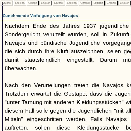
Chronik
Lexikon
Gruppe
Lexikon
Chronik
Lexikon
Chronik
Lexikon
Chronik
Lexikon
Zunehmende Verfolgung von Navajos
Nachdem Ende des Jahres 1937 jugendliche
Sondergericht verurteilt wurden, soll in Zukunf
Navajos und bündische Jugendliche vorgegang
die sich durch ihre Kluft auszeichnen, seien ge
damit staatsfeindlich eingestellt. Darum 
überwachen.
Nach den Verurteilungen treten die Navajos ka
Trotzdem erwartet die Gestapo, dass die Jugen
"unter Tarnung mit anderen Kleidungsstücken" wi
diesem Fall solle gegen die Jugendlichen "mit a
Mitteln" eingeschritten werden. Falls Navajos i
auftreten, sollen diese Kleidungsstücke 