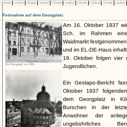
Chronik
Lexikon
Gruppe
Lexikon
Chronik
Lexikon
Chronik
Lexikon
Chronik
Lexikon
Festnahme auf dem Georgplatz
Am 16. Oktober 1937 wir
Sch. im Rahmen eines
Waidmarkt festgenommen,
und im EL-DE-Haus inhafti
19. Oktober folgen vier
Der Georgplatz um 1900
Jugendlichen.
Ein Gestapo-Bericht fa
Oktober 1937 folgende
dem Georgplatz in Kö
Burschen in der letzte
Anwohner der anlieg
ungebührliches Be