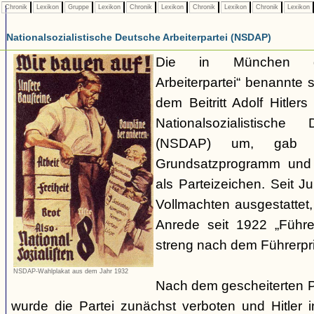
Chronik
Lexikon
Gruppe
Lexikon
Chronik
Lexikon
Chronik
Lexikon
Chronik
Lexikon
Nationalsozialistische Deutsche Arbeiterpartei (NSDAP)
Die in München ge
Arbeiterpartei“ benannte 
dem Beitritt Adolf Hitle
Nationalsozialistische 
(NSDAP) um, gab s
Grundsatzprogramm und
als Parteizeichen. Seit Ju
Vollmachten ausgestattet,
Anrede seit 1922 „Führe
streng nach dem Führerpri
NSDAP-Wahlplakat aus dem Jahr 1932
Nach dem gescheiterten 
wurde die Partei zunächst verboten und Hitler i